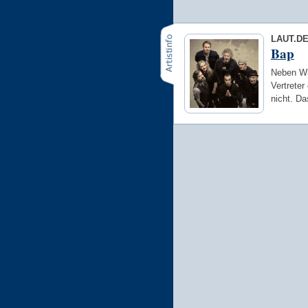
LAUT.D
Bap
Neben Wil
Vertreter
nicht. D