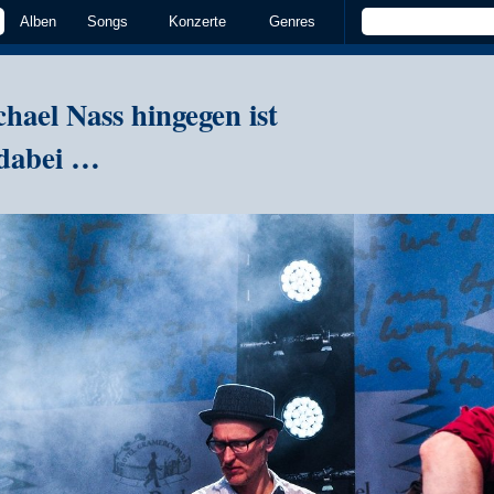
Alben
Songs
Konzerte
Genres
ael Nass hingegen ist
 dabei …