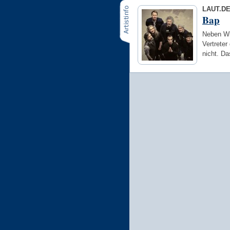
LAUT.D
Bap
Neben Wil
Vertreter
nicht. D