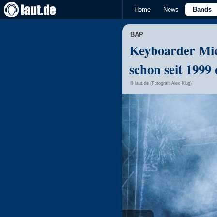
Home
News
Bands
BAP
Keyboarder Mich
schon seit 1999
© laut.de (Fotograf: Alex Klug)