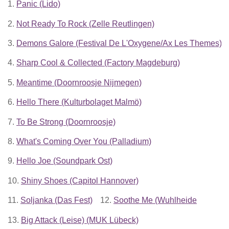
1.
Panic (Lido)
2.
Not Ready To Rock (Zelle Reutlingen)
3.
Demons Galore (Festival De L'Oxygene/Ax Les Themes)
4.
Sharp Cool & Collected (Factory Magdeburg)
5.
Meantime (Doornroosje Nijmegen)
6.
Hello There (Kulturbolaget Malmö)
7.
To Be Strong (Doornroosje)
8.
What's Coming Over You (Palladium)
9.
Hello Joe (Soundpark Ost)
10.
Shiny Shoes (Capitol Hannover)
11.
Soljanka (Das Fest)
12.
Soothe Me (Wuhlheide
13.
Big Attack (Leise) (MUK Lübeck)