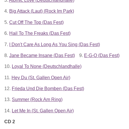
3.
Atomic Love (Deutschlandhalle)
4.
Big Attack (Laut) (Rock Im Park)
5.
Cut Off The Top (Das Fest)
6.
Hail To The Freaks (Das Fest)
7.
I Don't Care As Long As You Sing (Das Fest)
8.
Jane Became Insane (Das Fest)
9.
E-G-O (Das Fest)
10.
Loyal To None (Deutschlandhalle)
11.
Hey Du (St. Gallen Open Air)
12.
Frieda Und Die Bomben (Das Fest)
13.
Summer (Rock Am Ring)
14.
Let Me In (St. Gallen Open Air)
CD 2