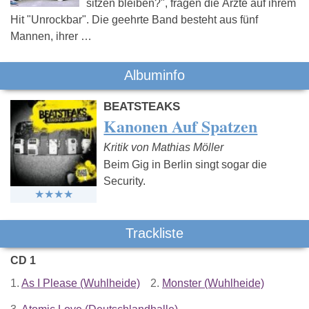
sitzen bleiben?", fragen die Ärzte auf ihrem
Hit "Unrockbar". Die geehrte Band besteht aus fünf
Mannen, ihrer …
Albuminfo
BEATSTEAKS
Kanonen Auf Spatzen
Kritik von Mathias Möller
Beim Gig in Berlin singt sogar die
Security.
Trackliste
CD 1
1.
As I Please (Wuhlheide)
2.
Monster (Wuhlheide)