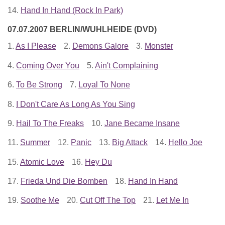
14.
Hand In Hand (Rock In Park)
07.07.2007 BERLIN/WUHLHEIDE (DVD)
1.
As I Please
2.
Demons Galore
3.
Monster
4.
Coming Over You
5.
Ain't Complaining
6.
To Be Strong
7.
Loyal To None
8.
I Don't Care As Long As You Sing
9.
Hail To The Freaks
10.
Jane Became Insane
11.
Summer
12.
Panic
13.
Big Attack
14.
Hello Joe
15.
Atomic Love
16.
Hey Du
17.
Frieda Und Die Bomben
18.
Hand In Hand
19.
Soothe Me
20.
Cut Off The Top
21.
Let Me In