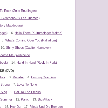
To Rock (Zelle Reutlingen)
e L'Oxygene/Ax Les Themes)
ctory Magdeburg)
egen)
6.
Hello There (Kulturbolaget Malmö)
8.
What's Coming Over You (Palladium)
10.
Shiny Shoes (Capitol Hannover)
oothe Me (Wuhlheide
übeck)
14.
Hand In Hand (Rock In Park)
DE (DVD)
lore
3.
Monster
4.
Coming Over You
 Strong
7.
Loyal To None
 Sing
9.
Hail To The Freaks
Summer
12.
Panic
13.
Big Attack
e
16.
Hey Du
17.
Frieda Und Die Bomben