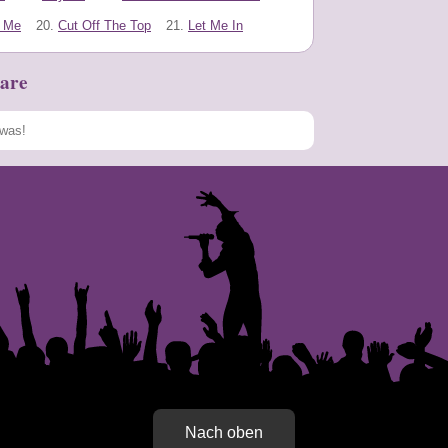
 Me
20.
Cut Off The Top
21.
Let Me In
are
Speichern
Nach oben