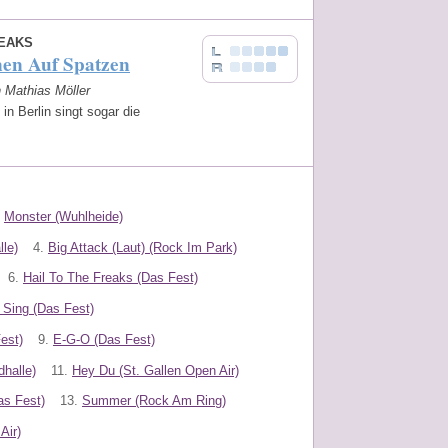
EAKS
en Auf Spatzen
n Mathias Möller
in Berlin singt sogar die
.
Monster (Wuhlheide)
le)
4.
Big Attack (Laut) (Rock Im Park)
6.
Hail To The Freaks (Das Fest)
 Sing (Das Fest)
est)
9.
E-G-O (Das Fest)
halle)
11.
Hey Du (St. Gallen Open Air)
as Fest)
13.
Summer (Rock Am Ring)
Air)