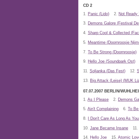
CD 2
1.
Panic (Lido)
2.
Not Ready 
3.
Demons Galore (Festival D
4.
Sharp Cool & Collected (Fa
5.
Meantime (Doornroosje Nijm
7.
To Be Strong (Doornroosje)
9.
Hello Joe (Soundpark Ost)
11.
Soljanka (Das Fest)
12.
S
13.
Big Attack (Leise) (MUK L
07.07.2007 BERLIN/WUHLHEI
1.
As I Please
2.
Demons Ga
5.
Ain't Complaining
6.
To Be
8.
I Don't Care As Long As You
10.
Jane Became Insane
11.
14.
Hello Joe
15.
Atomic Lov