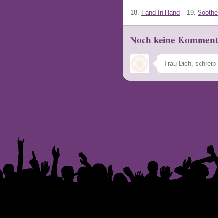
18.
Hand In Hand
19.
Soothe
Noch keine Komment