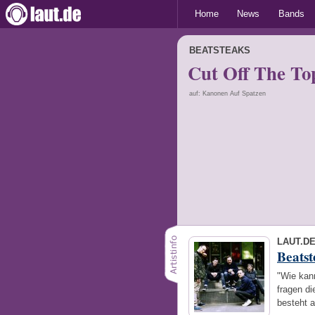
Home
News
Bands
BEATSTEAKS
Cut Off The Top
auf: Kanonen Auf Spatzen
LAUT.D
Beatst
"Wie kann
fragen di
besteht 