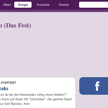
Alben
Songs
Konzerte
Genres
 (Das Fest)
E-PORTRÄT
eaks
st du bei den Beatsteaks ruhig sitzen bleiben?",
e Ärzte auf ihrem Hit "Unrockbar". Die geehrte Band
aus fünf Mannen, ihrer …