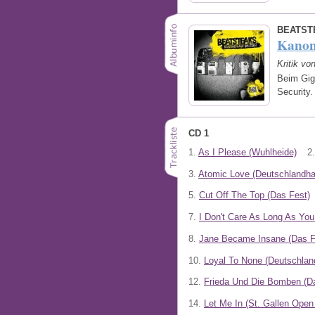
BEATST
Kanon
Kritik vo
Beim Gig 
Security
CD 1
1.
As I Please (Wuhlheide)
2.
3.
Atomic Love (Deutschlandhal
5.
Cut Off The Top (Das Fest)
7.
I Don't Care As Long As You
8.
Jane Became Insane (Das F
10.
Loyal To None (Deutschland
12.
Frieda Und Die Bomben (D
14.
Let Me In (St. Gallen Open 