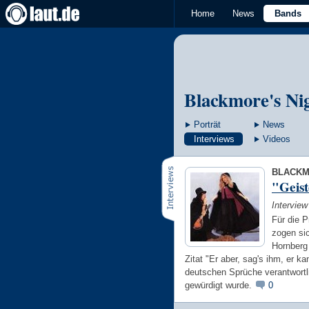
Home
News
Bands
Blackmore's Ni
Porträt
News
Interviews
Videos
BLACKMO
"Geist
Intervie
Für die 
zogen sic
Hornberg
Zitat "Er aber, sag's ihm, er k
deutschen Sprüche verantwortli
gewürdigt wurde.
0