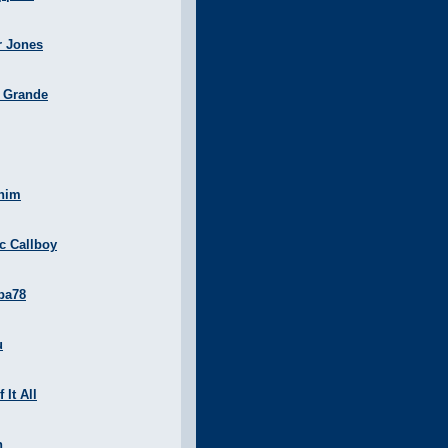
r Jones
a Grande
nim
ic Callboy
ba78
u
 It All
n