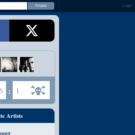
Login
6
:
1
te Artists
ppard