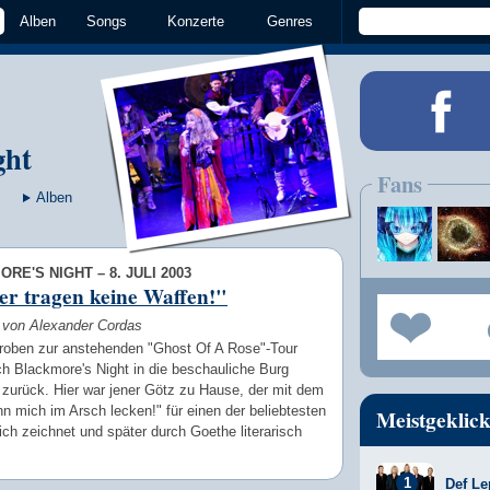
Alben
Songs
Konzerte
Genres
ght
Fans
Alben
RE'S NIGHT – 8. JULI 2003
er tragen keine Waffen!"
w von Alexander Cordas
Proben zur anstehenden "Ghost Of A Rose"-Tour
h Blackmore's Night in die beschauliche Burg
 zurück. Hier war jener Götz zu Hause, der mit dem
ann mich im Arsch lecken!" für einen der beliebtesten
Meistgeklick
ch zeichnet und später durch Goethe literarisch
Def Le