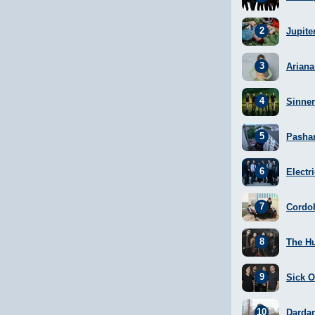
Jupite
Arian
Sinner
Pasha
Electr
Cordo
The H
Sick Of
Darda