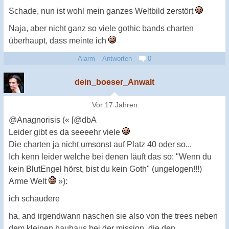
Schade, nun ist wohl mein ganzes Weltbild zerstört
Naja, aber nicht ganz so viele gothic bands charten
überhaupt, dass meinte ich
Alarm
Antworten
0
dein_boeser_Anwalt
Vor 17 Jahren
@Anagnorisis (« [@dbA
Leider gibt es da seeeehr viele
Die charten ja nicht umsonst auf Platz 40 oder so...
Ich kenn leider welche bei denen läuft das so: "Wenn du
kein BlutEngel hörst, bist du kein Goth" (ungelogen!!!)
Arme Welt
»):
ich schaudere
ha, and irgendwann naschen sie also von the trees neben
dem kleinen bauhaus bei der mission, die den