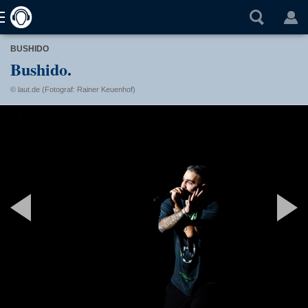
BUSHIDO
Bushido.
© laut.de (Fotograf: Rainer Keuenhof)