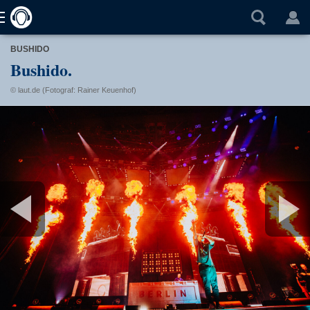
BUSHIDO
Bushido.
© laut.de (Fotograf: Rainer Keuenhof)