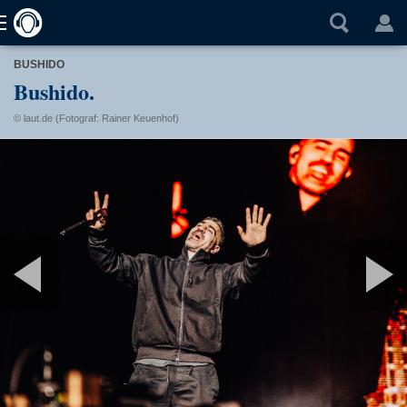
BUSHIDO
Bushido.
© laut.de (Fotograf: Rainer Keuenhof)