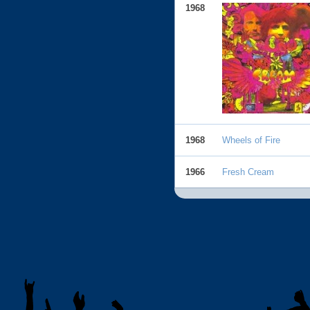
1968
1968
Wheels of Fire
1966
Fresh Cream