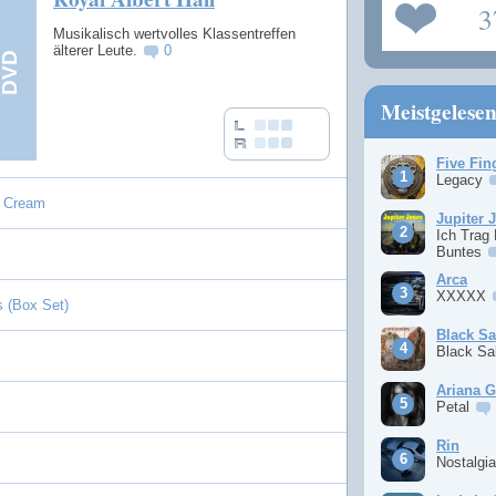
3
Musikalisch wertvolles Klassentreffen
älterer Leute.
0
Meistgelese
Five Fin
Legacy
e Cream
Jupiter 
Ich Trag
Buntes
Arca
XXXXX
 (Box Set)
Black S
Black S
Ariana 
Petal
Rin
Nostalgi