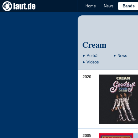
Home
News
Bands
Cream
Porträt
News
Videos
2020
2005