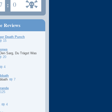
7
:
0
ne Reviews
ger Death Punch
15
Jones
 Den Sarg, Du Trägst Was
20
4
abbath
abbath
7
Grande
125
a
4