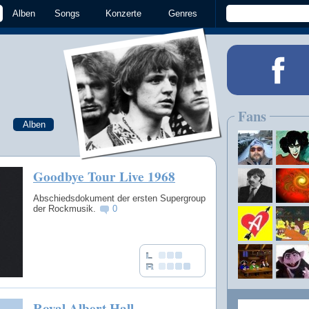
Alben
Songs
Konzerte
Genres
Fans
Alben
Goodbye Tour Live 1968
Abschiedsdokument der ersten Supergroup
der Rockmusik.
0
Royal Albert Hall