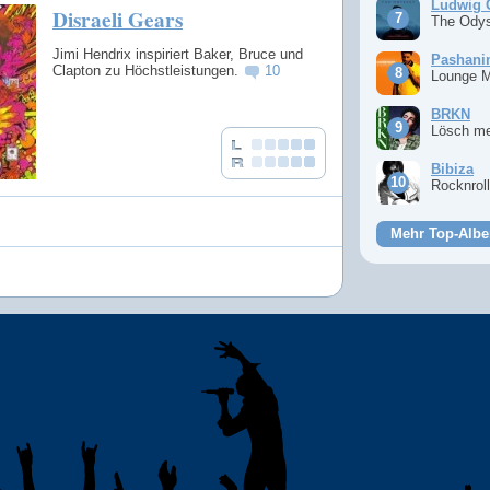
Ludwig 
Disraeli Gears
The Ody
Jimi Hendrix inspiriert Baker, Bruce und
Pashan
Clapton zu Höchstleistungen.
10
Lounge 
BRKN
Lösch m
Bibiza
Rocknrol
Mehr Top-Albe