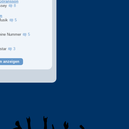
Göransson
ssey
8
im
Musik
5
eine Nummer
5
lstar
3
n anzeigen