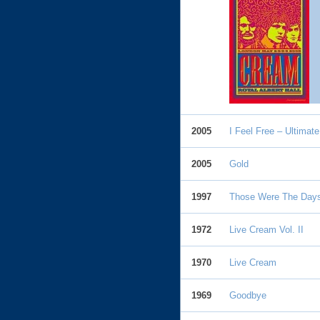
2005
I Feel Free – Ultimat
2005
Gold
1997
Those Were The Days
1972
Live Cream Vol. II
1970
Live Cream
1969
Goodbye