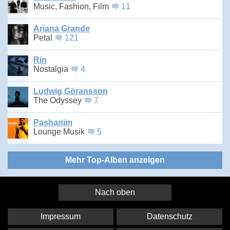
Music, Fashion, Film
11
Ariana Grande
Petal
121
Rin
Nostalgia
4
Ludwig Göransson
The Odyssey
7
Pashanim
Lounge Musik
5
Mehr Top-Alben anzeigen
Nach oben
Impressum
Datenschutz