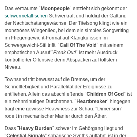
Das verträumte "
Moonpeople
" entzieht sich gekonnt der
schwermetallischen
Schwerkraft und huldigt der Gattung
der Nachtschattengewächse. Der Titelsong klingt wie ein
monströses Wiegenlied, bei dem ein simples Songwriting
im Fliegengewicht-Format auf Klangkulissen im
Schwergewicht-Stil trifft. "
Call Of The Void
" mit seinem
emphatischen Ausruf "
Freak Out!
" ist mehr Ausdruck
kontrollierter Offensive denn Abspacken auf tollstem
Niveau.
Townsend tritt bewusst auf die Bremse, um der
Schnelllebigkeit und Parallelität der Ereignisse zu
entfliehen. Allein das abschließende "
Children Of God
" ist
ein zehnminütiges Durchatmen. "
Heartbreaker
" hingegen
trägt eine gewisse Heavyness zur Schau. "Dimension"
rödelt in mechanischer Manier durch den Äther.
Dass "
Heavy Burden
" schwer im Gehörgang liegt und
"
Celestial Signals
" sphärische Synths auffährt, ist in der