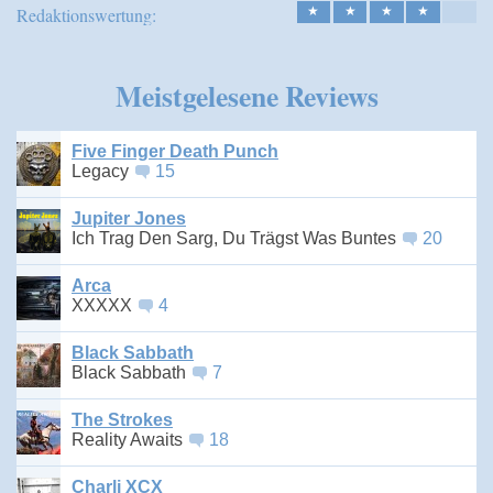
Redaktionswertung:
★
★
★
★
Meistgelesene Reviews
Five Finger Death Punch
Legacy
15
Jupiter Jones
Ich Trag Den Sarg, Du Trägst Was Buntes
20
Arca
XXXXX
4
Black Sabbath
Black Sabbath
7
The Strokes
Reality Awaits
18
Charli XCX