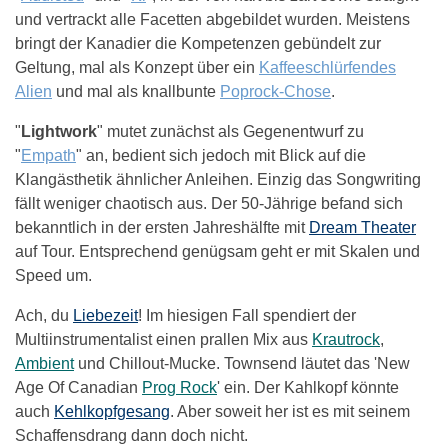
und vertrackt alle Facetten abgebildet wurden. Meistens
bringt der Kanadier die Kompetenzen gebündelt zur
Geltung, mal als Konzept über ein
Kaffeeschlürfendes
Alien
und mal als knallbunte
Poprock-Chose
.
"
Lightwork
" mutet zunächst als Gegenentwurf zu
"
Empath
" an, bedient sich jedoch mit Blick auf die
Klangästhetik ähnlicher Anleihen. Einzig das Songwriting
fällt weniger chaotisch aus. Der 50-Jährige befand sich
bekanntlich in der ersten Jahreshälfte mit
Dream Theater
auf Tour. Entsprechend genügsam geht er mit Skalen und
Speed um.
Ach, du
Liebezeit
! Im hiesigen Fall spendiert der
Multiinstrumentalist einen prallen Mix aus
Krautrock
,
Ambient
und Chillout-Mucke. Townsend läutet das 'New
Age Of Canadian
Prog Rock
' ein. Der Kahlkopf könnte
auch
Kehlkopfgesang
. Aber soweit her ist es mit seinem
Schaffensdrang dann doch nicht.