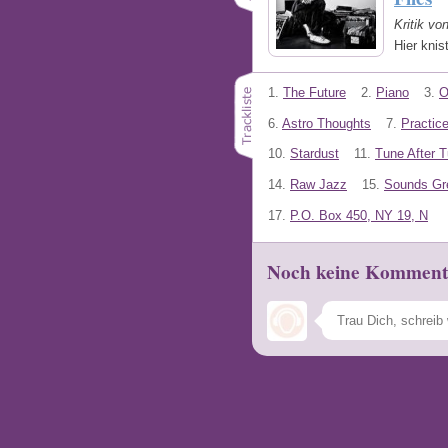
Kritik vo
Hier knis
1.
The Future
2.
Piano
3.
O
6.
Astro Thoughts
7.
Practic
10.
Stardust
11.
Tune After 
14.
Raw Jazz
15.
Sounds Gr
17.
P.O. Box 450, NY 19, N
Noch keine Komment