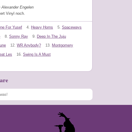
n Alexander Engelen
tert Vinyl noch.
ne For Yusef
4.
Heavy Horns
5.
Spaceways
e
8.
Sonny Ray
9.
Deep In The Juju
Tune
12.
WR Anybody?
13.
Montgomery
eat Les
16.
Swing Is A Must
are
Speichern