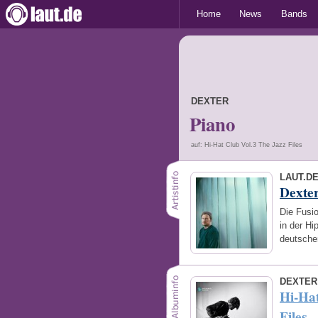
Home
News
Bands
DEXTER
Piano
auf: Hi-Hat Club Vol.3 The Jazz Files
LAUT.D
Dexte
Die Fusio
in der Hi
deutsche
DEXTER
Hi-Hat
Files