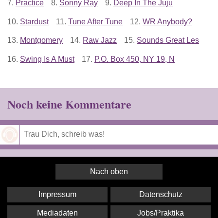
7.
Practice
8.
Sonny Ray
9.
Deep In The Juju
10.
Stardust
11.
Tune After Tune
12.
WR Anybody?
13.
Montgomery
14.
Raw Jazz
15.
Sounds Great Les
16.
Swing Is A Must
17.
P.O. Box 450, NY 19, N
Noch keine Kommentare
Speichern
Nach oben
Impressum
Datenschutz
Mediadaten
Jobs/Praktika