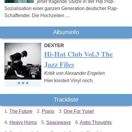
jeher tragende Stütze in der Hip Hop-
Sozialisation einer ganzen Generation deutscher Rap-
Schaffender. Die Hochzeiten …
Albuminfo
DEXTER
Hi-Hat Club Vol.3 The
Jazz Files
Kritik von Alexander Engelen
Hier knistert Vinyl noch.
Trackliste
1.
The Future
2.
Piano
3.
One For Yusef
4.
Heavy Horns
5.
Spaceways
6.
Astro Thoughts