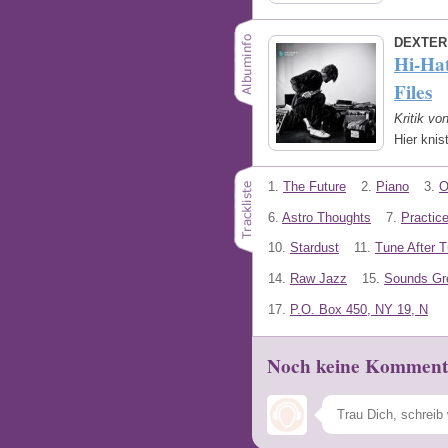
DEXTER
Hi-Hat
Files
Kritik vo
Hier knis
1.
The Future
2.
Piano
3.
O
6.
Astro Thoughts
7.
Practic
10.
Stardust
11.
Tune After 
14.
Raw Jazz
15.
Sounds Gr
17.
P.O. Box 450, NY 19, N
Noch keine Komment