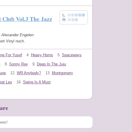
 Club Vol.3 The Jazz
n Alexander Engelen
tert Vinyl noch.
ne For Yusef
4.
Heavy Horns
5.
Spaceways
e
8.
Sonny Ray
9.
Deep In The Juju
Tune
12.
WR Anybody?
13.
Montgomery
eat Les
16.
Swing Is A Must
are
Speichern