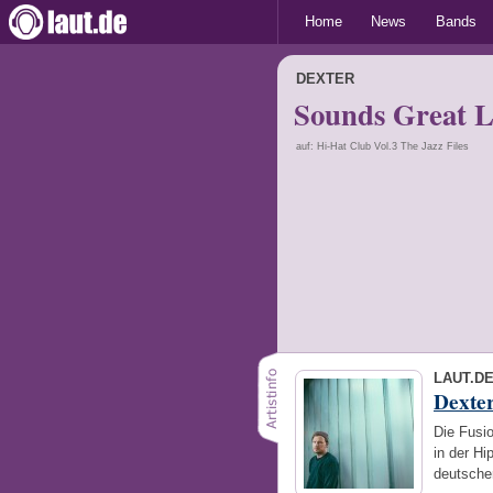
Home
News
Bands
DEXTER
Sounds Great L
auf: Hi-Hat Club Vol.3 The Jazz Files
LAUT.D
Dexte
Die Fusio
in der Hi
deutsche