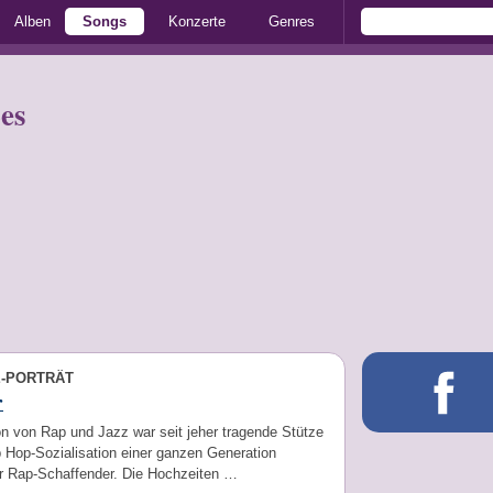
Alben
Songs
Konzerte
Genres
es
E-PORTRÄT
r
n von Rap und Jazz war seit jeher tragende Stütze
p Hop-Sozialisation einer ganzen Generation
r Rap-Schaffender. Die Hochzeiten …