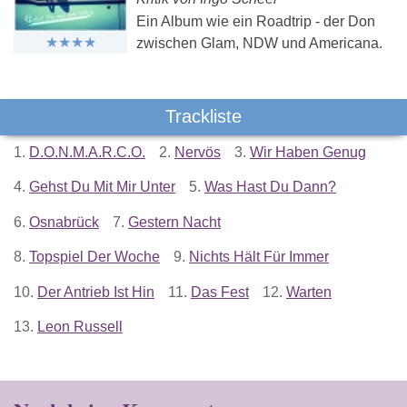
Ein Album wie ein Roadtrip - der Don
zwischen Glam, NDW und Americana.
Trackliste
1.
D.O.N.M.A.R.C.O.
2.
Nervös
3.
Wir Haben Genug
4.
Gehst Du Mit Mir Unter
5.
Was Hast Du Dann?
6.
Osnabrück
7.
Gestern Nacht
8.
Topspiel Der Woche
9.
Nichts Hält Für Immer
10.
Der Antrieb Ist Hin
11.
Das Fest
12.
Warten
13.
Leon Russell