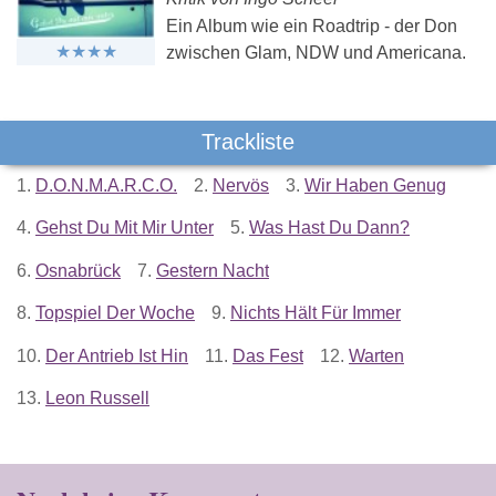
Ein Album wie ein Roadtrip - der Don
zwischen Glam, NDW und Americana.
Trackliste
1.
D.O.N.M.A.R.C.O.
2.
Nervös
3.
Wir Haben Genug
4.
Gehst Du Mit Mir Unter
5.
Was Hast Du Dann?
6.
Osnabrück
7.
Gestern Nacht
8.
Topspiel Der Woche
9.
Nichts Hält Für Immer
10.
Der Antrieb Ist Hin
11.
Das Fest
12.
Warten
13.
Leon Russell