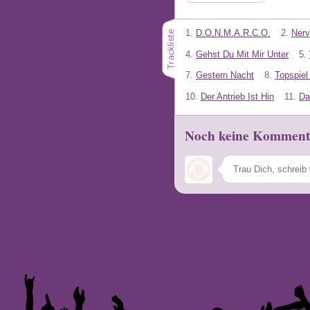
1.
D.O.N.M.A.R.C.O.
2.
Ner
4.
Gehst Du Mit Mir Unter
5.
7.
Gestern Nacht
8.
Topspie
10.
Der Antrieb Ist Hin
11.
Da
Noch keine Komment