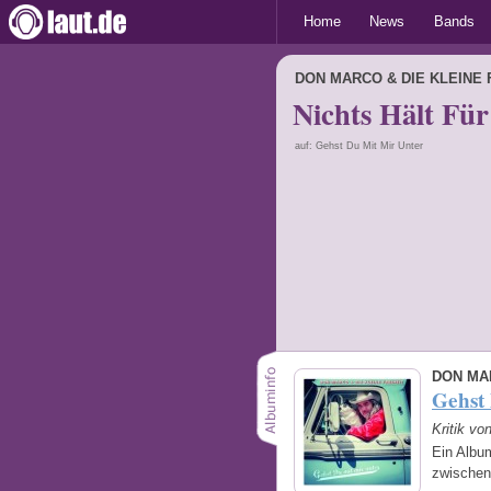
Home
News
Bands
DON MARCO & DIE KLEINE 
Nichts Hält Fü
auf: Gehst Du Mit Mir Unter
DON MAR
Gehst
Kritik vo
Ein Album
zwischen