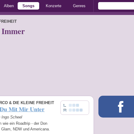
Alben
Songs
Konzerte
Genres
FREIHEIT
r Immer
CO & DIE KLEINE FREIHEIT
 Du Mit Mir Unter
n Ingo Scheel
 wie ein Roadtrip - der Don
 Glam, NDW und Americana.