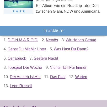
Ein Album wie ein Roadtrip - der Don
zwischen Glam, NDW und Americana.
Trackliste
1.
D.O.N.M.A.R.C.O.
2.
Nervös
3.
Wir Haben Genug
4.
Gehst Du Mit Mir Unter
5.
Was Hast Du Dann?
6.
Osnabrück
7.
Gestern Nacht
8.
Topspiel Der Woche
9.
Nichts Hält Für Immer
10.
Der Antrieb Ist Hin
11.
Das Fest
12.
Warten
13.
Leon Russell