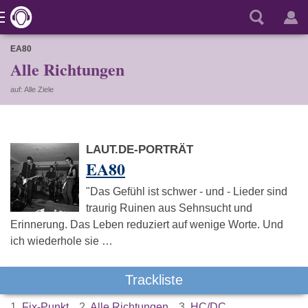
EA80
Alle Richtungen
auf: Alle Ziele
LAUT.DE-PORTRÄT
EA80
"Das Gefühl ist schwer - und - Lieder sind
traurig Ruinen aus Sehnsucht und
Erinnerung. Das Leben reduziert auf wenige Worte. Und
ich wiederhole sie …
Trackliste
1.
Fix-Punkt
2.
Alle Richtungen
3.
HC/DC