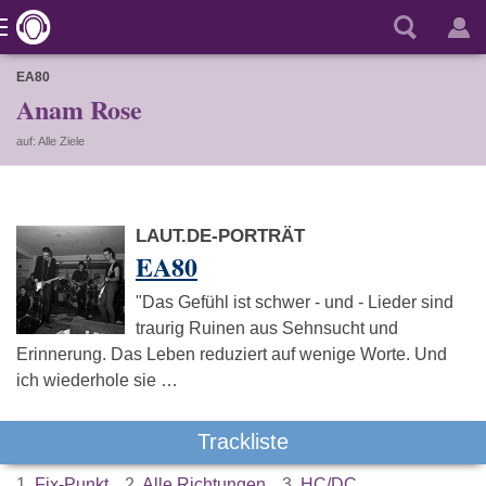
EA80
Anam Rose
auf: Alle Ziele
LAUT.DE-PORTRÄT
EA80
"Das Gefühl ist schwer - und - Lieder sind
traurig Ruinen aus Sehnsucht und
Erinnerung. Das Leben reduziert auf wenige Worte. Und
ich wiederhole sie …
Trackliste
1.
Fix-Punkt
2.
Alle Richtungen
3.
HC/DC