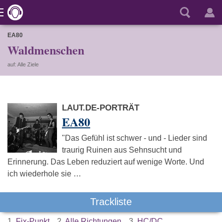
EA80
Waldmenschen
auf: Alle Ziele
LAUT.DE-PORTRÄT
EA80
"Das Gefühl ist schwer - und - Lieder sind
traurig Ruinen aus Sehnsucht und
Erinnerung. Das Leben reduziert auf wenige Worte. Und
ich wiederhole sie …
Trackliste
1.
Fix-Punkt
2.
Alle Richtungen
3.
HC/DC