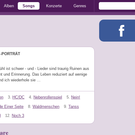
Alben
Songs
Konzerte
Genres
E-PORTRÄT
hl ist schwer - und - Lieder sind traurig Ruinen aus
t und Erinnerung. Das Leben reduziert auf wenige
nd ich wiederhole sie …
en
3.
HC/DC
4.
Nebenrollenspiel
5.
Nein!
e Einer Seite
8.
Waldmenschen
9.
Tanss
d
12.
Noch 3
are