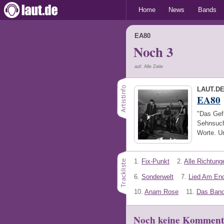
Home
News
Bands
EA80
Noch 3
auf: Alle Ziele
LAUT.D
EA80
"Das Gefü
Sehnsuch
Worte. U
1.
Fix-Punkt
2.
Alle Richtung
6.
Sonderwelt
7.
Lied Am End
10.
Anam Rose
11.
Das Ban
Noch keine Komment