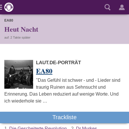
EA80
Heut Nacht
auf: 2 Takte später
LAUT.DE-PORTRÄT
EA80
"Das Gefühl ist schwer - und - Lieder sind
traurig Ruinen aus Sehnsucht und
Erinnerung. Das Leben reduziert auf wenige Worte. Und
ich wiederhole sie …
Trackliste
1.
Die Gescheiterte Revolution
2.
Dr Murkes