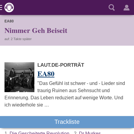
EA80
Nimmer Geh Beiseit
auf: 2 Takte später
LAUT.DE-PORTRÄT
EA80
"Das Gefühl ist schwer - und - Lieder sind
traurig Ruinen aus Sehnsucht und
Erinnerung. Das Leben reduziert auf wenige Worte. Und
ich wiederhole sie …
Trackliste
1.
Die Gescheiterte Revolution
2.
Dr Murkes