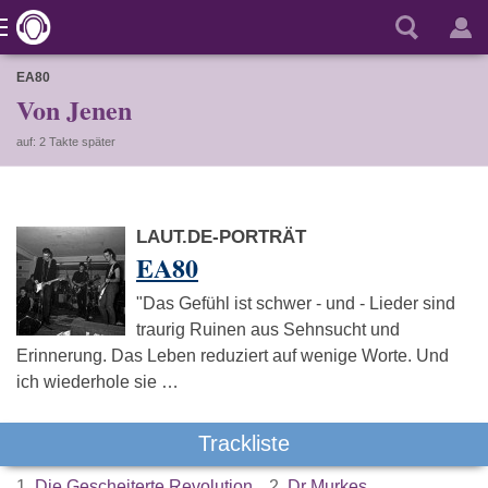
EA80
Von Jenen
auf: 2 Takte später
LAUT.DE-PORTRÄT
EA80
"Das Gefühl ist schwer - und - Lieder sind
traurig Ruinen aus Sehnsucht und
Erinnerung. Das Leben reduziert auf wenige Worte. Und
ich wiederhole sie …
Trackliste
1.
Die Gescheiterte Revolution
2.
Dr Murkes