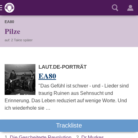
EA80
Pilze
auf: 2 Takte später
LAUT.DE-PORTRÄT
EA80
"Das Gefühl ist schwer - und - Lieder sind
traurig Ruinen aus Sehnsucht und
Erinnerung. Das Leben reduziert auf wenige Worte. Und
ich wiederhole sie …
Trackliste
1.
Die Gescheiterte Revolution
2.
Dr Murkes