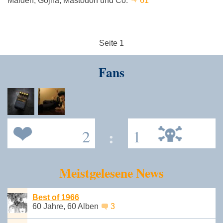
Maiden, Gojira, Mastodon und Co.
61
Seite 1
Fans
2
:
1
Meistgelesene News
Best of 1966
60 Jahre, 60 Alben
3