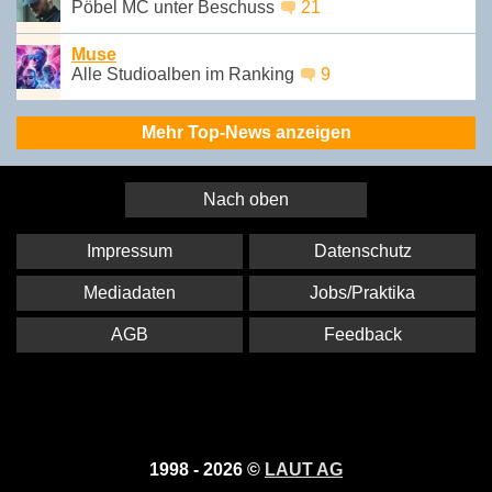
Pöbel MC unter Beschuss
21
Muse
Alle Studioalben im Ranking
9
Mehr Top-News anzeigen
Nach oben
Impressum
Datenschutz
Mediadaten
Jobs/Praktika
AGB
Feedback
1998 - 2026 ©
LAUT AG