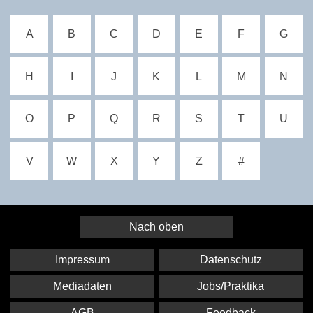
A
B
C
D
E
F
G
H
I
J
K
L
M
N
O
P
Q
R
S
T
U
V
W
X
Y
Z
#
Nach oben
Impressum
Datenschutz
Mediadaten
Jobs/Praktika
AGB
Feedback