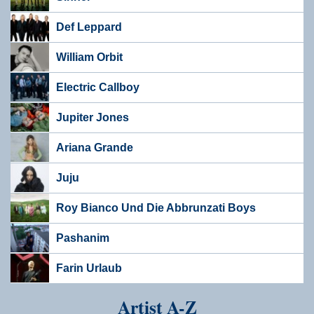
Def Leppard
William Orbit
Electric Callboy
Jupiter Jones
Ariana Grande
Juju
Roy Bianco Und Die Abbrunzati Boys
Pashanim
Farin Urlaub
Artist A-Z