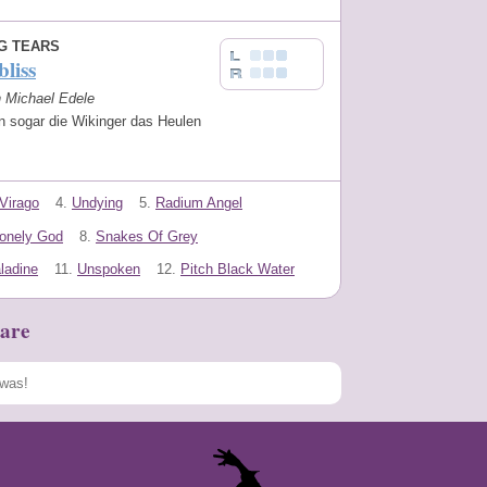
G TEARS
liss
n Michael Edele
n sogar die Wikinger das Heulen
Virago
4.
Undying
5.
Radium Angel
Lonely God
8.
Snakes Of Grey
ladine
11.
Unspoken
12.
Pitch Black Water
are
Speichern