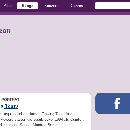
Alben
Songs
Konzerte
Genres
ean
E-PORTRÄT
g Tears
m ursprünglichen Namen Flowing Tears And
Flowers starten die Saarbrücker 1994 als Quintett.
ch sind das Sänger Manfred Bersin, …