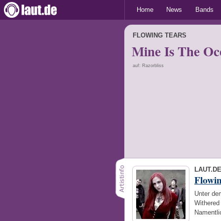
Home
News
Bands
FLOWING TEARS
Mine Is The Oc
auf: Razorbliss
LAUT.D
Flowin
Unter de
Withered 
Namentli