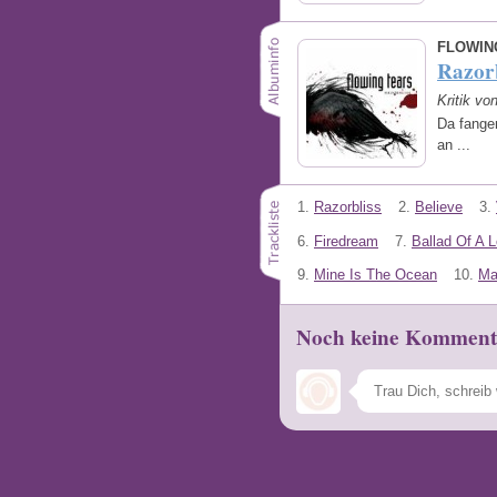
FLOWIN
Razorb
Kritik vo
Da fange
an ...
1.
Razorbliss
2.
Believe
3.
6.
Firedream
7.
Ballad Of A 
9.
Mine Is The Ocean
10.
Ma
Noch keine Komment