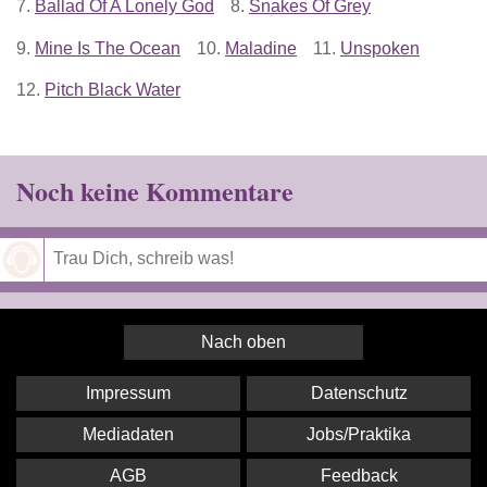
7.
Ballad Of A Lonely God
8.
Snakes Of Grey
9.
Mine Is The Ocean
10.
Maladine
11.
Unspoken
12.
Pitch Black Water
Noch keine Kommentare
Speichern
Nach oben
Impressum
Datenschutz
Mediadaten
Jobs/Praktika
AGB
Feedback