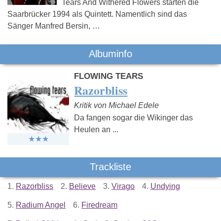
Tears And Withered Flowers starten die
Saarbrücker 1994 als Quintett. Namentlich sind das
Sänger Manfred Bersin, …
Albuminfo
FLOWING TEARS
Razorbliss
Kritik von Michael Edele
Da fangen sogar die Wikinger das
Heulen an ...
Trackliste
1.
Razorbliss
2.
Believe
3.
Virago
4.
Undying
5.
Radium Angel
6.
Firedream