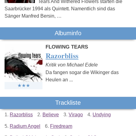
Tears And Withered Flowers starten die
Saarbrücker 1994 als Quintett. Namentlich sind das
Sänger Manfred Bersin, …
Albuminfo
FLOWING TEARS
Razorbliss
Kritik von Michael Edele
Da fangen sogar die Wikinger das
Heulen an ...
Trackliste
1.
Razorbliss
2.
Believe
3.
Virago
4.
Undying
5.
Radium Angel
6.
Firedream