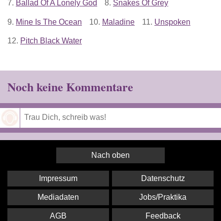
7.
Ballad Of A Lonely God
8.
Snakes Of Grey
9.
Mine Is The Ocean
10.
Maladine
11.
Unspoken
12.
Pitch Black Water
Noch keine Kommentare
Speichern
Nach oben
Impressum
Datenschutz
Mediadaten
Jobs/Praktika
AGB
Feedback