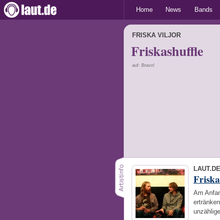
Home
News
Bands
FRISKA VILJOR
Friskashuffle
auf: Bravo!
LAUT.D
Friska
Am Anfang
ertränken
unzählige