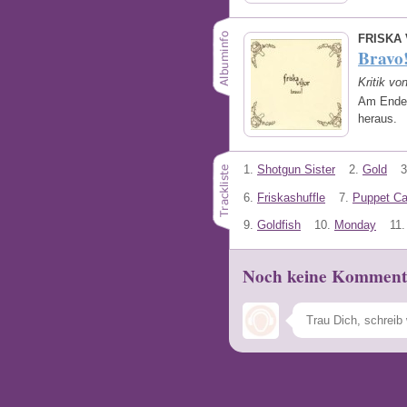
FRISKA 
Bravo
Kritik vo
Am Ende
heraus.
1.
Shotgun Sister
2.
Gold
3
6.
Friskashuffle
7.
Puppet Ca
9.
Goldfish
10.
Monday
11.
Noch keine Komment