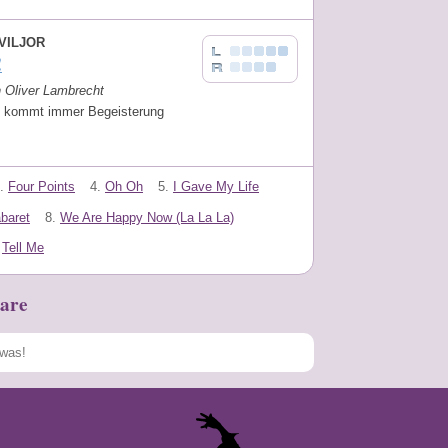
VILJOR
!
n Oliver Lambrecht
 kommt immer Begeisterung
.
Four Points
4.
Oh Oh
5.
I Gave My Life
baret
8.
We Are Happy Now (La La La)
Tell Me
are
Speichern