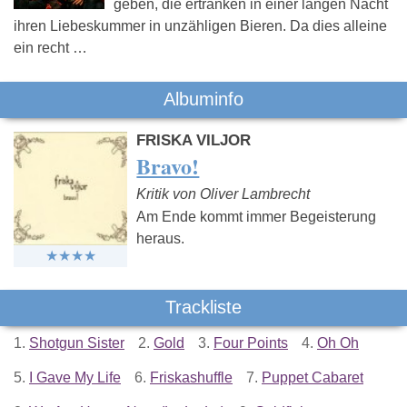
geben, die ertränken in einer langen Nacht
ihren Liebeskummer in unzähligen Bieren. Da dies alleine
ein recht …
Albuminfo
FRISKA VILJOR
Bravo!
Kritik von Oliver Lambrecht
Am Ende kommt immer Begeisterung
heraus.
Trackliste
1.
Shotgun Sister
2.
Gold
3.
Four Points
4.
Oh Oh
5.
I Gave My Life
6.
Friskashuffle
7.
Puppet Cabaret