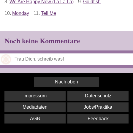
8.
We Are Happy Now (La La La)
9.
Goldfish
10.
Monday
11.
Tell Me
Noch keine Kommentare
Speichern
Nach oben
Impressum
Datenschutz
Mediadaten
Jobs/Praktika
AGB
Feedback