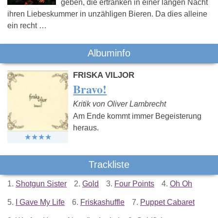
geben, die ertränken in einer langen Nacht
ihren Liebeskummer in unzähligen Bieren. Da dies alleine
ein recht …
Albuminfo
FRISKA VILJOR
Bravo!
Kritik von Oliver Lambrecht
Am Ende kommt immer Begeisterung
heraus.
Trackliste
1.
Shotgun Sister
2.
Gold
3.
Four Points
4.
Oh Oh
5.
I Gave My Life
6.
Friskashuffle
7.
Puppet Cabaret