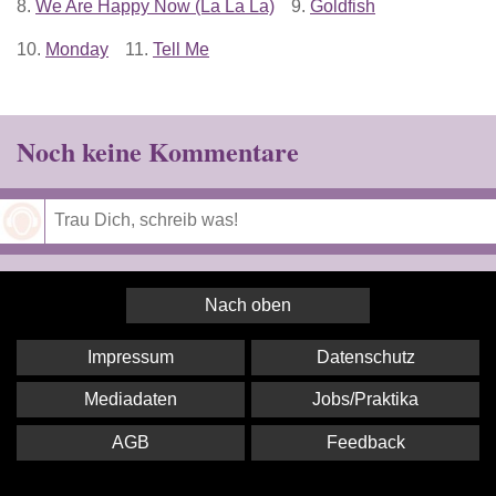
8.
We Are Happy Now (La La La)
9.
Goldfish
10.
Monday
11.
Tell Me
Noch keine Kommentare
Speichern
Nach oben
Impressum
Datenschutz
Mediadaten
Jobs/Praktika
AGB
Feedback