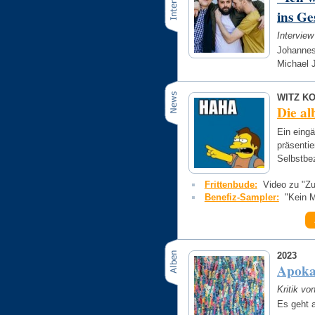
ins Ge
Intervie
Johannes
Michael 
WITZ K
Die a
Ein eing
präsentie
Selbstbe
Frittenbude:
Video zu "Z
Benefiz-Sampler:
"Kein M
2023
Apoka
Kritik vo
Es geht 