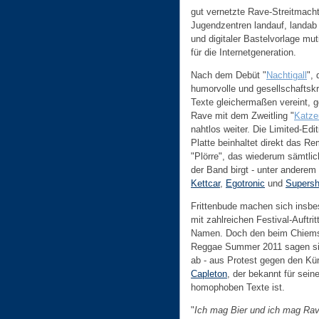
gut vernetzte Rave-Streitmach
Jugendzentren landauf, landab
und digitaler Bastelvorlage mu
für die Internetgeneration.
Nach dem Debüt "
Nachtigall
", 
humorvolle und gesellschaftskr
Texte gleichermaßen vereint, g
Rave mit dem Zweitling "
Katze
nahtlos weiter. Die Limited-Edit
Platte beinhaltet direkt das R
"Plörre", das wiederum sämtli
der Band birgt - unter anderem 
Kettcar
,
Egotronic
und
Supersh
Frittenbude machen sich insb
mit zahlreichen Festival-Auftrit
Namen. Doch den beim Chiem
Reggae Summer 2011 sagen s
ab - aus Protest gegen den Kün
Capleton
, der bekannt für sein
homophoben Texte ist.
"
Ich mag Bier und ich mag Rav