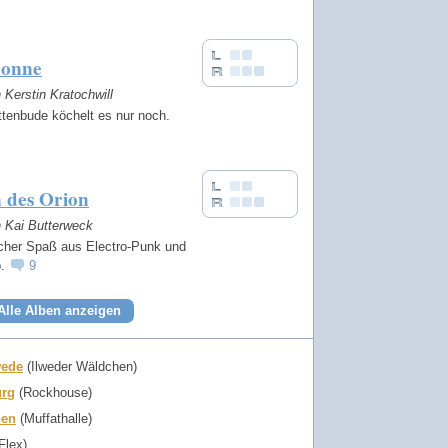
Sonne
n Kerstin Kratochwill
ittenbude köchelt es nur noch.
 des Orion
n Kai Butterweck
scher Spaß aus Electro-Punk und
p.
9
Alle Alben anzeigen
ede
(Ilweder Wäldchen)
urg
(Rockhouse)
en
(Muffathalle)
Flex)