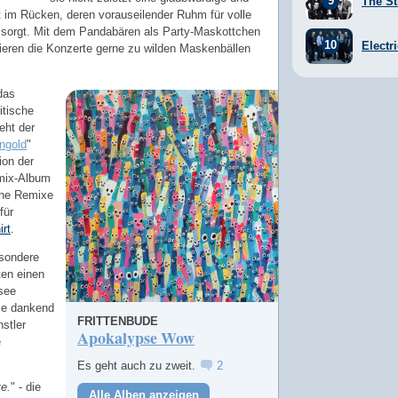
The St
t im Rücken, deren vorauseilender Ruhm für volle
 sorgt. Mit dem Pandabären als Party-Maskottchen
Electr
tieren die Konzerte gerne zu wilden Maskenbällen
das
itische
eht der
ngold
"
ion der
emix-Album
che Remixe
für
irt
.
esondere
ten einen
see
ie dankend
FRITTENBUDE
stler
Apokalypse Wow
e
Es geht auch zu zweit.
2
e.
" - die
Alle Alben anzeigen