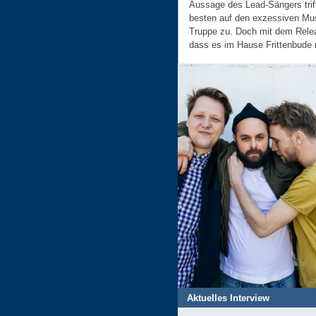
Aussage des Lead-Sängers trif
besten auf den exzessiven Musi
Truppe zu. Doch mit dem Relea
dass es im Hause Frittenbude m
Aktuelles Interview