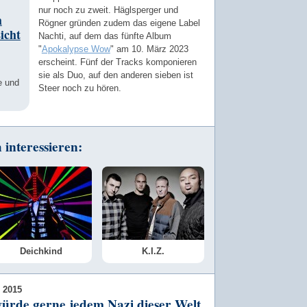
nur noch zu zweit. Häglsperger und
m
Rögner gründen zudem das eigene Label
icht
Nachti, auf dem das fünfte Album
"
Apokalypse Wow
" am 10. März 2023
erscheint. Fünf der Tracks komponieren
sie als Duo, auf den anderen sieben ist
e und
Steer noch zu hören.
interessieren:
Deichkind
K.I.Z.
 2015
ürde gerne jedem Nazi dieser Welt