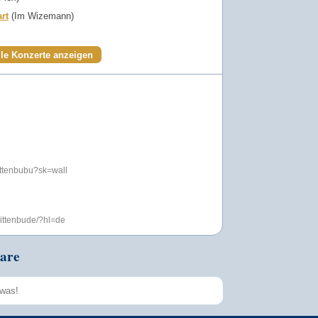
art
(Im Wizemann)
lle Konzerte anzeigen
ittenbubu?sk=wall
rittenbude/?hl=de
are
Speichern