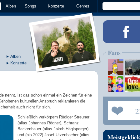
Alben
Songs
Konzerte
Genres
Fans
Alben
Konzerte
e nennt, ist das schon einmal ein Zeichen für eine
Gehobenen kulturellen Anspruch reklamieren die
cherheit auch nicht für sich.
2
Schließlich verkörpern Rüdiger Streuner
(alias Johannes Rögner), Schranz
Beckenhauer (alias Jakob Häglsperger)
und (bis 2022) Josef Utzenbacher (alias
Meistgeklick