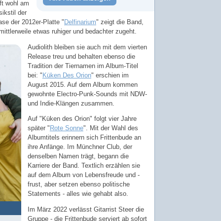
ft wohl am
kstil der
se der 2012er-Platte "
Delfinarium
" zeigt die Band,
ittlerweile etwas ruhiger und bedachter zugeht.
Audiolith bleiben sie auch mit dem vierten
Release treu und behalten ebenso die
Tradition der Tiernamen im Album-Titel
bei: "
Küken Des Orion
" erschien im
August 2015. Auf dem Album kommen
gewohnte Electro-Punk-Sounds mit NDW-
und Indie-Klängen zusammen.
Auf "Küken des Orion" folgt vier Jahre
später "
Rote Sonne
". Mit der Wahl des
Albumtitels erinnern sich Frittenbude an
ihre Anfänge. Im Münchner Club, der
denselben Namen trägt, begann die
Karriere der Band. Textlich erzählen sie
auf dem Album von Lebensfreude und -
frust, aber setzen ebenso politische
Statements - alles wie gehabt also.
Im März 2022 verlässt Gitarrist Steer die
Gruppe - die Frittenbude serviert ab sofort