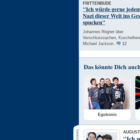
FRITTENBUDE
"Ich würde gerne jede
Nazi dieser Welt ins Ges
spucken"
Johannes Rögner über
Verschlusssachen, Kuscheltier
Michael Jackson.
12
Das könnte Dich auch 
Egotronic
AUGUST
"Ich w