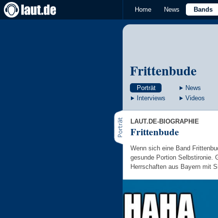
Home
News
Bands
Frittenbude
Porträt
News
Interviews
Videos
LAUT.DE-BIOGRAPHIE
Frittenbude
Wenn sich eine Band Frittenbud
gesunde Portion Selbstironie. 
Herrschaften aus Bayern mit Si