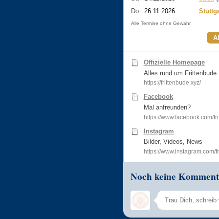
Do
26.11.2026
Stuttg
Alle Termine ohne Gewähr
A
Offizielle Homepage
Alles rund um Frittenbude
https://frittenbude.xyz/
Facebook
Mal anfreunden?
https://www.facebook.com/fr
Instagram
Bilder, Videos, News
https://www.instagram.com/f
Noch keine Komment