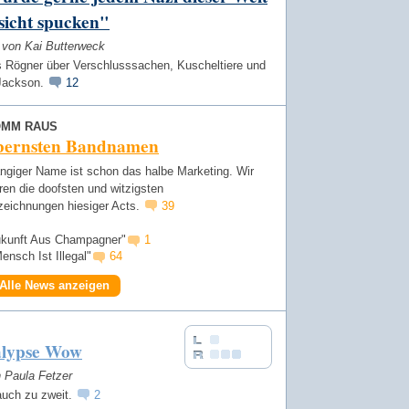
sicht spucken"
w von Kai Butterweck
 Rögner über Verschlusssachen, Kuscheltiere und
Jackson.
12
OMM RAUS
lbernsten Bandnamen
ängiger Name ist schon das halbe Marketing. Wir
ren die doofsten und witzigsten
zeichnungen hiesiger Acts.
39
ukunft Aus Champagner"
1
ensch Ist Illegal"
64
Alle News anzeigen
lypse Wow
n Paula Fetzer
auch zu zweit.
2