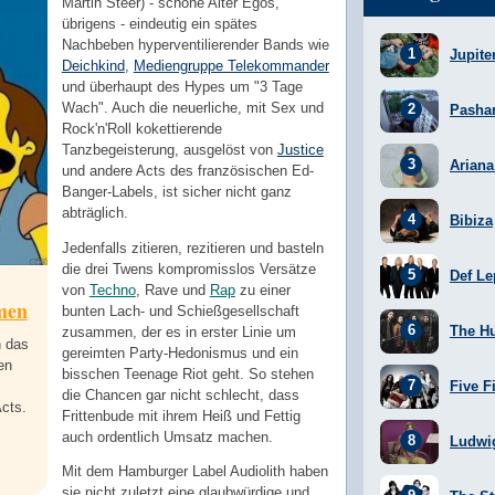
Martin Steer) - schöne Alter Egos,
übrigens - eindeutig ein spätes
Nachbeben hyperventilierender Bands wie
Jupite
Deichkind
,
Mediengruppe Telekommander
und überhaupt des Hypes um "3 Tage
Wach". Auch die neuerliche, mit Sex und
Pasha
Rock'n'Roll kokettierende
Tanzbegeisterung, ausgelöst von
Justice
Arian
und andere Acts des französischen Ed-
Banger-Labels, ist sicher nicht ganz
abträglich.
Bibiza
Jedenfalls zitieren, rezitieren und basteln
die drei Twens kompromisslos Versätze
Def Le
von
Techno
, Rave und
Rap
zu einer
men
bunten Lach- und Schießgesellschaft
The H
zusammen, der es in erster Linie um
n das
gereimten Party-Hedonismus und ein
en
bisschen Teenage Riot geht. So stehen
Five F
die Chancen gar nicht schlecht, dass
cts.
Frittenbude mit ihrem Heiß und Fettig
auch ordentlich Umsatz machen.
Ludwi
Mit dem Hamburger Label Audiolith haben
sie nicht zuletzt eine glaubwürdige und