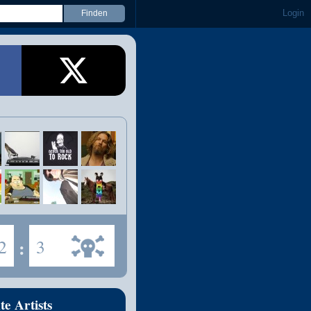
Login
2
:
3
te Artists