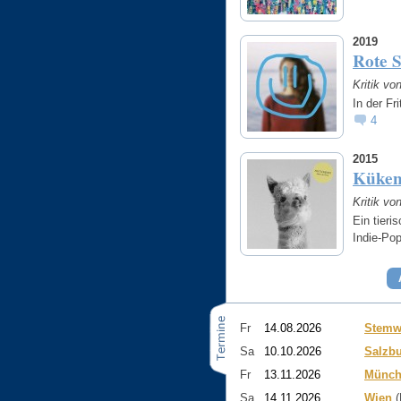
2019
Rote 
Kritik vo
In der Fr
4
2015
Küken
Kritik vo
Ein tieri
Indie-Po
Fr
14.08.2026
Stemw
Sa
10.10.2026
Salzb
Fr
13.11.2026
Münch
Sa
14.11.2026
Wien
(