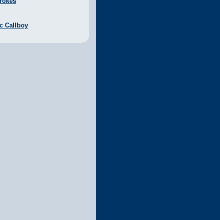
rokes
ic Callboy