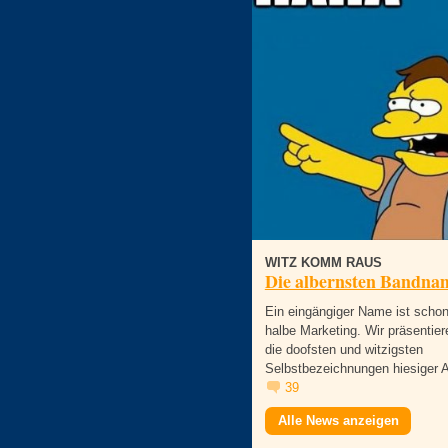
WITZ KOMM RAUS
Die albernsten Bandna
Ein eingängiger Name ist scho
halbe Marketing. Wir präsentier
die doofsten und witzigsten
Selbstbezeichnungen hiesiger A
39
Alle News anzeigen