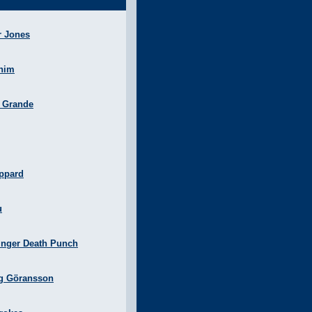
r Jones
nim
a Grande
ppard
u
inger Death Punch
g Göransson