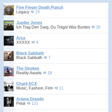
Five Finger Death Punch
Legacy
15
Jupiter Jones
Ich Trag Den Sarg, Du Trägst Was Buntes
20
Arca
XXXXX
4
Black Sabbath
Black Sabbath
7
The Strokes
Reality Awaits
18
Charli XCX
Music, Fashion, Film
11
Ariana Grande
Petal
121