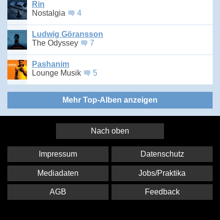
Rin
Nostalgia
4
Ludwig Göransson
The Odyssey
7
Pashanim
Lounge Musik
5
Mehr Top-Alben anzeigen
Nach oben
Impressum
Datenschutz
Mediadaten
Jobs/Praktika
AGB
Feedback