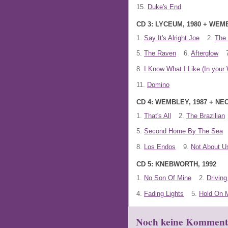
15.
Duke's End
CD 3: LYCEUM, 1980 + WEM
1.
Say It's Alright Joe
2.
The 
5.
The Raven
6.
Afterglow
8.
I Know What I Like (In your
11.
Domino
CD 4: WEMBLEY, 1987 + NEC
1.
That's All
2.
The Brazilian
5.
Second Home By The Sea
8.
Los Endos
9.
Not About U
CD 5: KNEBWORTH, 1992
1.
No Son Of Mine
2.
Driving
4.
Fading Lights
5.
Hold On 
Noch keine Komment