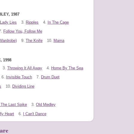
BLEY, 1987
Lady Lies
3.
Ripples
4.
In The Cage
7.
Follow You, Follow Me
 Wardrobe)
9.
The Knife
10.
Mama
, 1998
3.
Throwing It All Away
4.
Home By The Sea
6.
Invisible Touch
7.
Drum Duet
s
10.
Dividing Line
 The Last Spike
3.
Old Medley
My Heart
6.
I Can't Dance
are