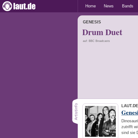
Home
News
Bands
GENESIS
Drum Duet
auf: BBC Broadcasts
LAUT.D
Genesi
Dinosauri
zutrifft
sind sie