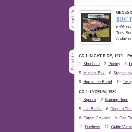
GENESI
BBC B
Kritik vo
Tony Ban
Archiv u
CD 1: NIGHT RIDE, 1970 + P
1.
Shepherd
2.
Pacidy
3.
L
5.
Musical Box
6.
Stagnation
9.
Harold the Barrel
10.
Twili
CD 2: LYCEUM, 1980
1.
Squonk
2.
Burning Rope
5.
Los Endos
6.
Deep In The
8.
Carpet Crawlers
9.
One Fo
11.
Duchess
12.
Guide Vocal