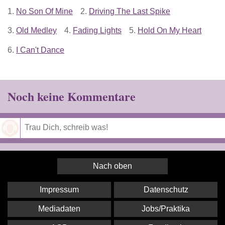
1.
No Son Of Mine
2.
Driving The Last Spike
3.
Old Medley
4.
Fading Lights
5.
Hold On My Heart
6.
I Can't Dance
Noch keine Kommentare
Speichern
Nach oben
Impressum
Datenschutz
Mediadaten
Jobs/Praktika