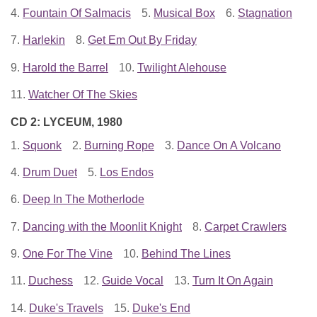
4.
Fountain Of Salmacis
5.
Musical Box
6.
Stagnation
7.
Harlekin
8.
Get Em Out By Friday
9.
Harold the Barrel
10.
Twilight Alehouse
11.
Watcher Of The Skies
CD 2: LYCEUM, 1980
1.
Squonk
2.
Burning Rope
3.
Dance On A Volcano
4.
Drum Duet
5.
Los Endos
6.
Deep In The Motherlode
7.
Dancing with the Moonlit Knight
8.
Carpet Crawlers
9.
One For The Vine
10.
Behind The Lines
11.
Duchess
12.
Guide Vocal
13.
Turn It On Again
14.
Duke's Travels
15.
Duke's End