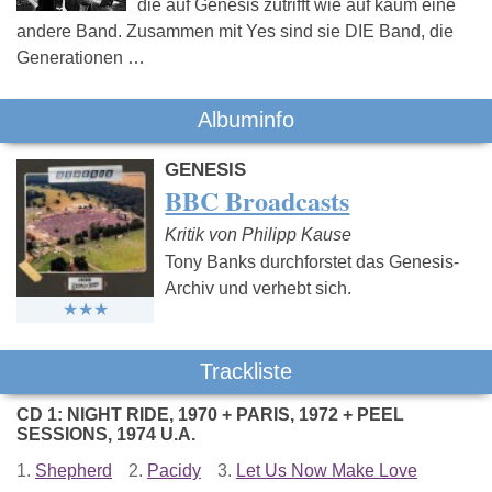
die auf Genesis zutrifft wie auf kaum eine
andere Band. Zusammen mit Yes sind sie DIE Band, die
Generationen …
Albuminfo
GENESIS
BBC Broadcasts
Kritik von Philipp Kause
Tony Banks durchforstet das Genesis-
Archiv und verhebt sich.
Trackliste
CD 1: NIGHT RIDE, 1970 + PARIS, 1972 + PEEL
SESSIONS, 1974 U.A.
1.
Shepherd
2.
Pacidy
3.
Let Us Now Make Love