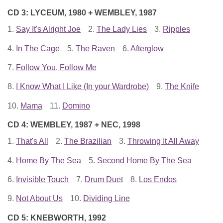
CD 3: LYCEUM, 1980 + WEMBLEY, 1987
1.
Say It's Alright Joe
2.
The Lady Lies
3.
Ripples
4.
In The Cage
5.
The Raven
6.
Afterglow
7.
Follow You, Follow Me
8.
I Know What I Like (In your Wardrobe)
9.
The Knife
10.
Mama
11.
Domino
CD 4: WEMBLEY, 1987 + NEC, 1998
1.
That's All
2.
The Brazilian
3.
Throwing It All Away
4.
Home By The Sea
5.
Second Home By The Sea
6.
Invisible Touch
7.
Drum Duet
8.
Los Endos
9.
Not About Us
10.
Dividing Line
CD 5: KNEBWORTH, 1992