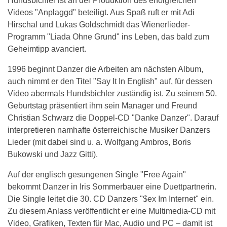
Hundsbichler ist an der Produktion des erfolgreichen
Videos "Anplaggd" beteiligt. Aus Spaß ruft er mit Adi
Hirschal und Lukas Goldschmidt das Wienerlieder-
Programm "Liada Ohne Grund" ins Leben, das bald zum
Geheimtipp avanciert.
1996 beginnt Danzer die Arbeiten am nächsten Album,
auch nimmt er den Titel "Say It In English" auf, für dessen
Video abermals Hundsbichler zuständig ist. Zu seinem 50.
Geburtstag präsentiert ihm sein Manager und Freund
Christian Schwarz die Doppel-CD "Danke Danzer". Darauf
interpretieren namhafte österreichische Musiker Danzers
Lieder (mit dabei sind u. a. Wolfgang Ambros, Boris
Bukowski und Jazz Gitti).
Auf der englisch gesungenen Single "Free Again"
bekommt Danzer in Iris Sommerbauer eine Duettpartnerin.
Die Single leitet die 30. CD Danzers "$ex Im Internet" ein.
Zu diesem Anlass veröffentlicht er eine Multimedia-CD mit
Video, Grafiken, Texten für Mac, Audio und PC – damit ist