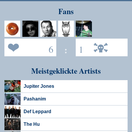
Speichern
Fans
6
:
1
Meistgeklickte Artists
Jupiter Jones
Pashanim
Def Leppard
The Hu