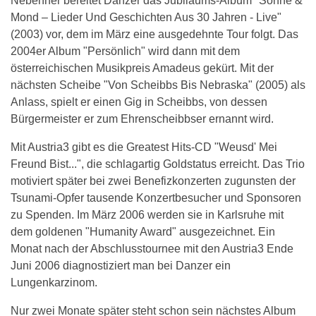
Nebenher bereitet Danzer das Jubiläums-Album "Sonne &
Mond – Lieder Und Geschichten Aus 30 Jahren - Live"
(2003) vor, dem im März eine ausgedehnte Tour folgt. Das
2004er Album "Persönlich" wird dann mit dem
österreichischen Musikpreis Amadeus gekürt. Mit der
nächsten Scheibe "Von Scheibbs Bis Nebraska" (2005) als
Anlass, spielt er einen Gig in Scheibbs, von dessen
Bürgermeister er zum Ehrenscheibbser ernannt wird.
Mit Austria3 gibt es die Greatest Hits-CD "Weusd' Mei
Freund Bist...", die schlagartig Goldstatus erreicht. Das Trio
motiviert später bei zwei Benefizkonzerten zugunsten der
Tsunami-Opfer tausende Konzertbesucher und Sponsoren
zu Spenden. Im März 2006 werden sie in Karlsruhe mit
dem goldenen "Humanity Award" ausgezeichnet. Ein
Monat nach der Abschlusstournee mit den Austria3 Ende
Juni 2006 diagnostiziert man bei Danzer ein
Lungenkarzinom.
Nur zwei Monate später steht schon sein nächstes Album