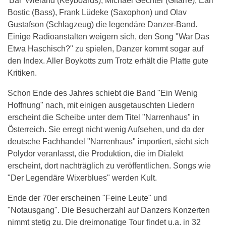
'Bär' Wieland (Keyboards), Michael Gechter (Gitarre), Earl
Bostic (Bass), Frank Lüdeke (Saxophon) und Olav
Gustafson (Schlagzeug) die legendäre Danzer-Band.
Einige Radioanstalten weigern sich, den Song "War Das
Etwa Haschisch?" zu spielen, Danzer kommt sogar auf
den Index. Aller Boykotts zum Trotz erhält die Platte gute
Kritiken.
Schon Ende des Jahres schiebt die Band "Ein Wenig
Hoffnung" nach, mit einigen ausgetauschten Liedern
erscheint die Scheibe unter dem Titel "Narrenhaus" in
Österreich. Sie erregt nicht wenig Aufsehen, und da der
deutsche Fachhandel "Narrenhaus" importiert, sieht sich
Polydor veranlasst, die Produktion, die im Dialekt
erscheint, dort nachträglich zu veröffentlichen. Songs wie
"Der Legendäre Wixerblues" werden Kult.
Ende der 70er erscheinen "Feine Leute" und
"Notausgang". Die Besucherzahl auf Danzers Konzerten
nimmt stetig zu. Die dreimonatige Tour findet u.a. in 32