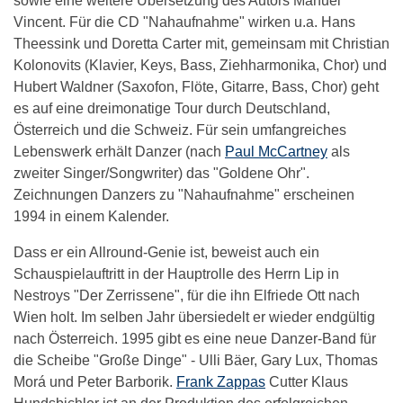
sowie eine weitere Übersetzung des Autors Manuel
Vincent. Für die CD "Nahaufnahme" wirken u.a. Hans
Theessink und Doretta Carter mit, gemeinsam mit Christian
Kolonovits (Klavier, Keys, Bass, Ziehharmonika, Chor) und
Hubert Waldner (Saxofon, Flöte, Gitarre, Bass, Chor) geht
es auf eine dreimonatige Tour durch Deutschland,
Österreich und die Schweiz. Für sein umfangreiches
Lebenswerk erhält Danzer (nach
Paul McCartney
als
zweiter Singer/Songwriter) das "Goldene Ohr".
Zeichnungen Danzers zu "Nahaufnahme" erscheinen
1994 in einem Kalender.
Dass er ein Allround-Genie ist, beweist auch ein
Schauspielauftritt in der Hauptrolle des Herrn Lip in
Nestroys "Der Zerrissene", für die ihn Elfriede Ott nach
Wien holt. Im selben Jahr übersiedelt er wieder endgültig
nach Österreich. 1995 gibt es eine neue Danzer-Band für
die Scheibe "Große Dinge" - Ulli Bäer, Gary Lux, Thomas
Morá und Peter Barborik.
Frank Zappas
Cutter Klaus