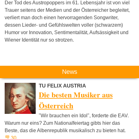
Der Tod des Austropoppers im 61. Lebensjahr ist von viel
Trauer seitens der Medien und der Österreicher begleitet,
verliert man doch einen hervorragenden Songwriter,
dessen Lieder- und Gefühlswelten voller (schwarzem)
Humor vor Innovation, Sentimentalität, Aufsässigkeit und
Wiener Identität nur so strotzen.
Das könnte Dich auch interessieren:
News
TU FELIX AUSTRIA
Die besten Musiker aus
Österreich
"Wir brauchen ein Idol", forderte die EAV.
U2
David Bowie
Konstant
Warum nur eins? Zum Nationalfeiertag gibts hier das
Wecker
Beste, das die Albenrepublik musikalisch zu bieten hat.
30