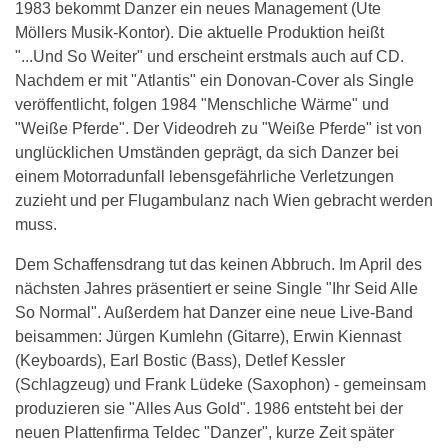
1983 bekommt Danzer ein neues Management (Ute
Möllers Musik-Kontor). Die aktuelle Produktion heißt
"...Und So Weiter" und erscheint erstmals auch auf CD.
Nachdem er mit "Atlantis" ein Donovan-Cover als Single
veröffentlicht, folgen 1984 "Menschliche Wärme" und
"Weiße Pferde". Der Videodreh zu "Weiße Pferde" ist von
unglücklichen Umständen geprägt, da sich Danzer bei
einem Motorradunfall lebensgefährliche Verletzungen
zuzieht und per Flugambulanz nach Wien gebracht werden
muss.
Dem Schaffensdrang tut das keinen Abbruch. Im April des
nächsten Jahres präsentiert er seine Single "Ihr Seid Alle
So Normal". Außerdem hat Danzer eine neue Live-Band
beisammen: Jürgen Kumlehn (Gitarre), Erwin Kiennast
(Keyboards), Earl Bostic (Bass), Detlef Kessler
(Schlagzeug) und Frank Lüdeke (Saxophon) - gemeinsam
produzieren sie "Alles Aus Gold". 1986 entsteht bei der
neuen Plattenfirma Teldec "Danzer", kurze Zeit später