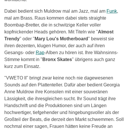
Dabei bedient sich Muldrow mal am Jazz, mal am
Funk
,
mal am Brass. Raus kommen dabei stets straighte
Boombap-Bretter, die in schwitzige Keller voller
kopfnickender Heads gehören. Mit Titeln wie "
Almost
Trendy
" oder "
Mary Lou's Motherboard
" beweist sie
ihren dezenten, klugen Humor, der auch auf ihren
Gesangs- oder
Rap
-Alben zu hören ist. Ihre Wahnsinns-
Stimme kommt in "
Bronx Skates
" übrigens auch ganz
kurz zum Einsatz.
"VWETO II" bringt zwar keine noch nie dagewesenen
Sounds auf den Plattenteller. Dafür aber bedient Georgia
Anne Muldrow ihre Konsolen mit einer souveränen
Lässigkeit, die ihresgleichen sucht. Ihr Sound trägt ihre
Handschrift und die Produktionen sind um Längen
hochwertiger, tiefgehender und hingebungsvoller als der
Großteil der Beats, die derzeit den Markt schwemmen. Soll
nochmal einer sagen, Frauen hätten keine Freude an