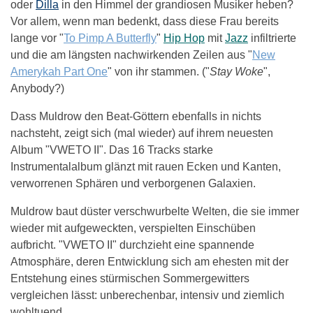
oder
Dilla
in den Himmel der grandiosen Musiker heben?
Vor allem, wenn man bedenkt, dass diese Frau bereits
lange vor "
To Pimp A Butterfly
"
Hip Hop
mit
Jazz
infiltrierte
und die am längsten nachwirkenden Zeilen aus "
New
Amerykah Part One
" von ihr stammen. ("
Stay Woke
",
Anybody?)
Dass Muldrow den Beat-Göttern ebenfalls in nichts
nachsteht, zeigt sich (mal wieder) auf ihrem neuesten
Album "VWETO II". Das 16 Tracks starke
Instrumentalalbum glänzt mit rauen Ecken und Kanten,
verworrenen Sphären und verborgenen Galaxien.
Muldrow baut düster verschwurbelte Welten, die sie immer
wieder mit aufgeweckten, verspielten Einschüben
aufbricht. "VWETO II" durchzieht eine spannende
Atmosphäre, deren Entwicklung sich am ehesten mit der
Entstehung eines stürmischen Sommergewitters
vergleichen lässt: unberechenbar, intensiv und ziemlich
wohltuend.