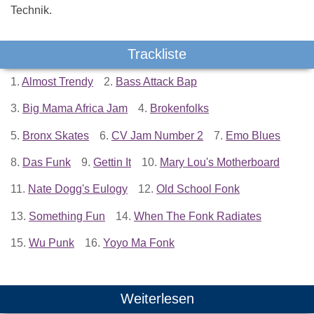
Technik.
Trackliste
1.
Almost Trendy
2.
Bass Attack Bap
3.
Big Mama Africa Jam
4.
Brokenfolks
5.
Bronx Skates
6.
CV Jam Number 2
7.
Emo Blues
8.
Das Funk
9.
Gettin It
10.
Mary Lou's Motherboard
11.
Nate Dogg's Eulogy
12.
Old School Fonk
13.
Something Fun
14.
When The Fonk Radiates
15.
Wu Punk
16.
Yoyo Ma Fonk
Weiterlesen