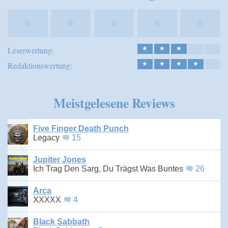
★
★
★
★
★
Leserwertung:
★
★
★
Redaktionswertung:
★
★
★
★
Meistgelesene Reviews
Five Finger Death Punch
Legacy
15
Jupiter Jones
Ich Trag Den Sarg, Du Trägst Was Buntes
26
Arca
XXXXX
4
Black Sabbath