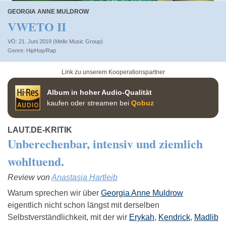
GEORGIA ANNE MULDROW
VWETO II
VÖ: 21. Juni 2019 (Mello Music Group)
HipHop/Rap
Link zu unserem Kooperationspartner
Album in hoher Audio-Qualität
kaufen oder streamen bei
Qobuz
LAUT.DE-KRITIK
Unberechenbar, intensiv und ziemlich
wohltuend.
Review von
Anastasia Hartleib
Warum sprechen wir über
Georgia Anne Muldrow
eigentlich nicht schon längst mit derselben
Selbstverständlichkeit, mit der wir
Erykah
,
Kendrick
,
Madlib