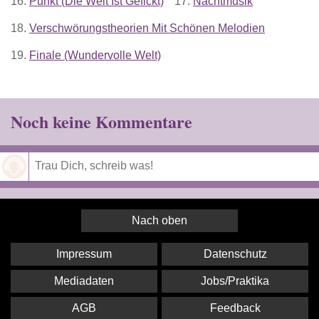
16.
Punkt (Die Welt Ist Gefickt)
17.
Nachtmusik
18.
Verschwörungstheorien Mit Schönen Melodien
19.
Finale (Wundervolle Welt)
Noch keine Kommentare
Speichern
Nach oben
Impressum
Datenschutz
Mediadaten
Jobs/Praktika
AGB
Feedback