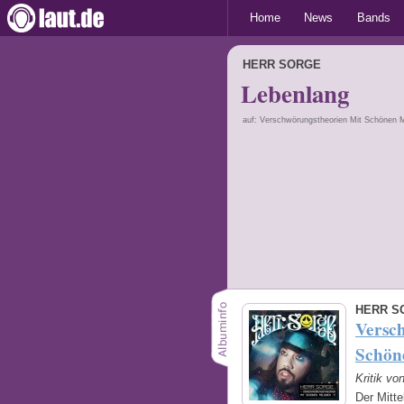
Home
News
Bands
HERR SORGE
Lebenlang
auf: Verschwörungstheorien Mit Schönen 
HERR S
Versc
Schön
Kritik vo
Der Mitte