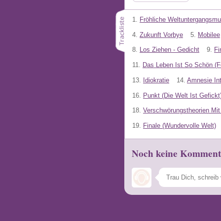
1.
Fröhliche Weltuntergangsmu
4.
Zukunft Vorbye
5.
Mobilee
8.
Los Ziehen - Gedicht
9.
Fi
11.
Das Leben Ist So Schön (F
13.
Idiokratie
14.
Amnesie Int
16.
Punkt (Die Welt Ist Gefickt
18.
Verschwörungstheorien Mi
19.
Finale (Wundervolle Welt)
Noch keine Komment