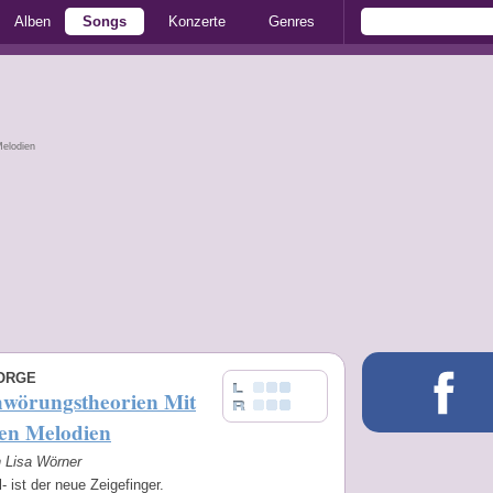
Alben
Songs
Konzerte
Genres
Melodien
ORGE
hwörungstheorien Mit
en Melodien
n Lisa Wörner
l- ist der neue Zeigefinger.