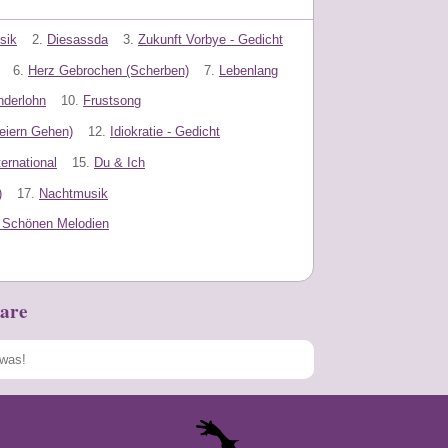
sik
2.
Diesassda
3.
Zukunft Vorbye - Gedicht
6.
Herz Gebrochen (Scherben)
7.
Lebenlang
nderlohn
10.
Frustsong
eiern Gehen)
12.
Idiokratie - Gedicht
ernational
15.
Du & Ich
)
17.
Nachtmusik
t Schönen Melodien
are
Speichern