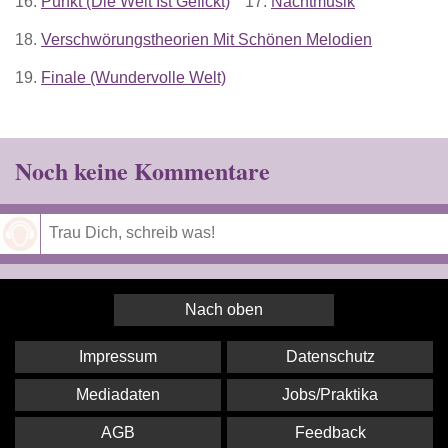
16.
Punkt (Die Welt Ist Gefickt)
17.
Nachtmusik
18.
Verschwörungstheorien Mit Schönen Melodien
19.
Finale (Wundervolle Welt)
Noch keine Kommentare
Speichern
Nach oben
Impressum
Datenschutz
Mediadaten
Jobs/Praktika
AGB
Feedback