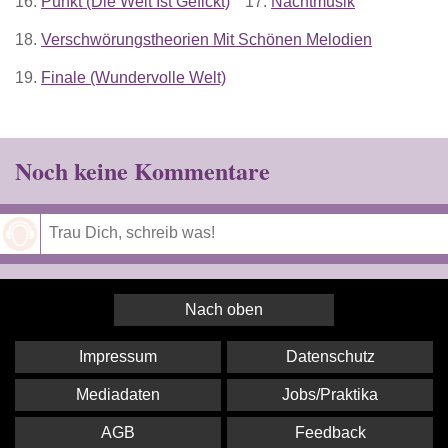
16.
Punkt (Die Welt Ist Gefickt)
17.
Nachtmusik
18.
Verschwörungstheorien Mit Schönen Melodien
19.
Finale (Wundervolle Welt)
Noch keine Kommentare
Speichern
Nach oben
Impressum
Datenschutz
Mediadaten
Jobs/Praktika
AGB
Feedback