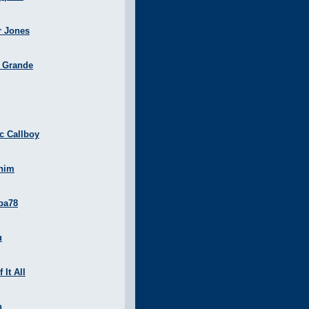
r Jones
a Grande
ic Callboy
nim
ba78
u
 It All
n