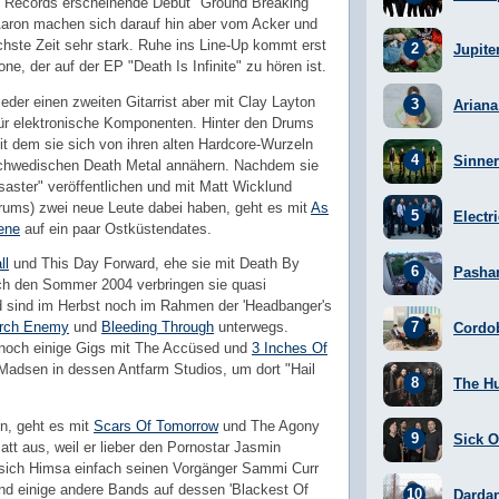
on Records erscheinende Debüt "Ground Breaking
Aaron machen sich darauf hin aber vom Acker und
ächste Zeit sehr stark. Ruhe ins Line-Up kommt erst
Jupite
ne, der auf der EP "Death Is Infinite" zu hören ist.
eder einen zweiten Gitarrist aber mit Clay Layton
Arian
ür elektronische Komponenten. Hinter den Drums
it dem sie sich von ihren alten Hardcore-Wurzeln
Sinner
schwedischen Death Metal annähern. Nachdem sie
aster" veröffentlichen und mit Matt Wicklund
Drums) zwei neue Leute dabei haben, geht es mit
As
Electr
ene
auf ein paar Ostküstendates.
ll
und This Day Forward, ehe sie mit Death By
Pasha
uch den Sommer 2004 verbringen sie quasi
d sind im Herbst noch im Rahmen der 'Headbanger's
rch Enemy
und
Bleeding Through
unterwegs.
Cordo
noch einige Gigs mit
The Accüsed
und
3 Inches Of
Madsen in dessen Antfarm Studios, um dort "Hail
The H
n, geht es mit
Scars Of Tomorrow
und The Agony
Sick Of
att aus, weil er lieber den Pornostar Jasmin
en sich Himsa einfach seinen Vorgänger Sammi Curr
d einige andere Bands auf dessen 'Blackest Of
Darda