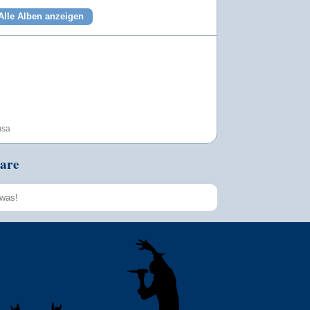
Alle Alben anzeigen
msa
are
Speichern