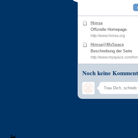
Himsa
Offizielle Homepage.
http://www.himsa.org
Himsa@MySpace
Beschreibung der Seite
http://www.myspace.com/hi
Noch keine Komment