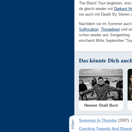
The Black'-Tour begleiten, ersc
da gleich wieder mit
Darkest H
sie auch mit Death By Stereo
Nachdem sie im Sommer auch Te
Suffocation
,
Throwdown
und ei
schon wieder ans Songwriting. 
erscheint Mitte September "S
Das könnte Dich auch 
Heaven Shall Burn
Summon In Thunder
(2007)
Courting Tragedy And Disast