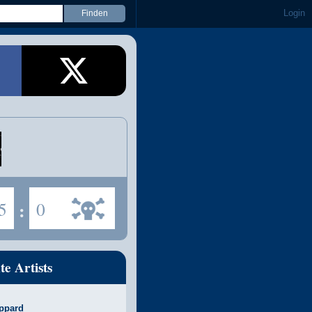
Login
5
:
0
te Artists
ppard