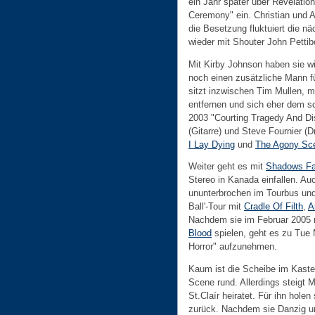
ein Jahr später über Revelati
Ceremony" ein. Christian und 
die Besetzung fluktuiert die n
wieder mit Shouter John Pettibo
Mit Kirby Johnson haben sie wi
noch einen zusätzliche Mann f
sitzt inzwischen Tim Mullen, m
entfernen und sich eher dem 
2003 "Courting Tragedy And Dis
(Gitarre) und Steve Fournier (
I Lay Dying
und
The Agony Sc
Weiter geht es mit
Shadows Fa
Stereo in Kanada einfallen. A
ununterbrochen im Tourbus un
Ball'-Tour mit
Cradle Of Filth
,
A
Nachdem sie im Februar 2005 
Blood
spielen, geht es zu Tue 
Horror" aufzunehmen.
Kaum ist die Scheibe im Kaste
Scene rund. Allerdings steigt M
St.Claír heiratet. Für ihn hol
zurück. Nachdem sie
Danzig
un