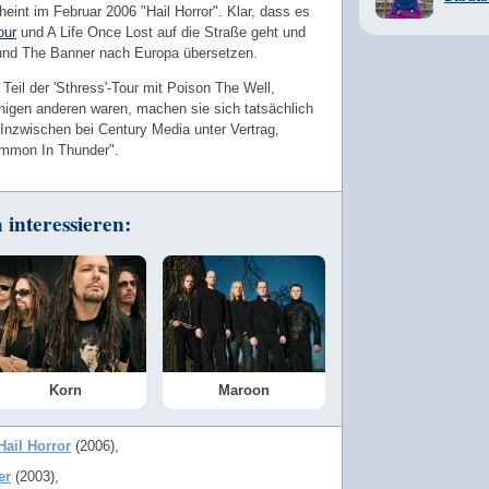
heint im Februar 2006 "Hail Horror". Klar, dass es
our
und A Life Once Lost auf die Straße geht und
 und The Banner nach Europa übersetzen.
il der 'Sthress'-Tour mit Poison The Well,
nigen anderen waren, machen sie sich tatsächlich
Inzwischen bei Century Media unter Vertrag,
ummon In Thunder".
interessieren:
Korn
Maroon
Hail Horror
(2006)
er
(2003)