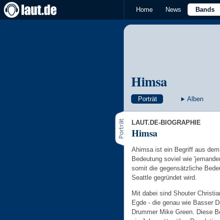
Home
News
Bands
Himsa
Porträt
Alben
LAUT.DE-BIOGRAPHIE
Himsa
Ahimsa ist ein Begriff aus dem
Bedeutung soviel wie 'jemanden
somit die gegensätzliche Bedeu
Seattle gegründet wird.
Mit dabei sind Shouter Christi
Egde - die genau wie Basser De
Drummer Mike Green. Diese Be