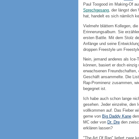
Paul Toogood im Making-Of au
Sprechgesang
, der längst de
hat, handelt es sich nämlich 
Vielmehr blättern Kollegen, die
Erinnerungsalbum. Sie erzähle
ersten Battle. Mit dem Stolz de
Anfänge und seine Entwicklung, 
droppen Freestyle um Freestyl
Nein, jemand anderes als Ice-T
können, basiert er doch einzig
erwachsenen Freundschaften, d
Geschäft ansammelte. Die Liste
Rap-Prominenz zusammen, wie 
begegnet ist.
Ich habe auch schon lange nic
gesehen. Jeder einzelne, den I
vollkommen auf. Das Fieber wi
gerne von
Big Daddy Kane
den
MC oder von
Dr. Dre
den zwisc
erklären lassen?
"The Art Of Rap" liefert zwar