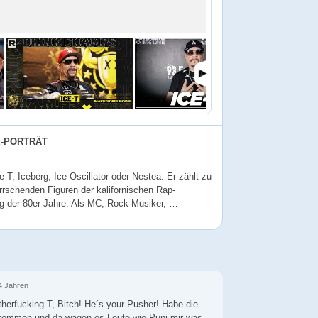
E-PORTRÄT
e T, Iceberg, Ice Oscillator oder Nestea: Er zählt zu
rrschenden Figuren der kalifornischen Rap-
 der 80er Jahre. Als MC, Rock-Musiker, …
4 Jahren
herfucking T, Bitch! He´s your Pusher! Habe die
bekommen und da wagen es Leute wie Puni mir was