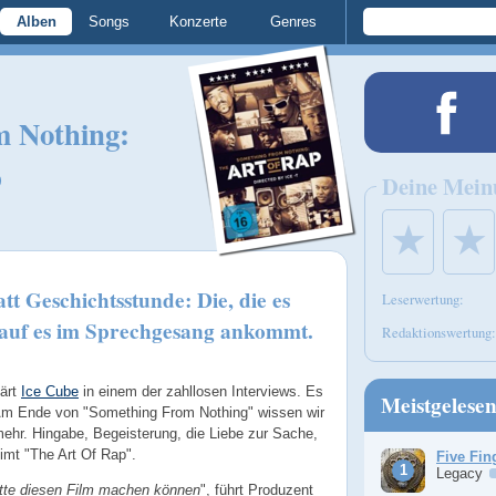
Alben
Songs
Konzerte
Genres
m Nothing:
p
Deine Mein
★
★
t Geschichtsstunde: Die, die es
Leserwertung:
rauf es im Sprechgesang ankommt.
Redaktionswertung:
lärt
Ice Cube
in einem der zahllosen Interviews. Es
Meistgelese
 Am Ende von "Something From Nothing" wissen wir
ehr. Hingabe, Begeisterung, die Liebe zur Sache,
mt "The Art Of Rap".
Five Fin
Legacy
tte diesen Film machen können
", führt Produzent