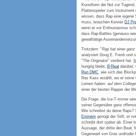
Kunstform die Not zur Tugend,
Plattenspieler zum Instrument
wissen, dass Rap eine eigene S
muss, brauchen Kenner
DJ Pr
wenn er vor Enthusiasmus schie
dass Rap-Battles (genauso wie 
gewalttätige Auseinandersetzun
Trotzdem: "
Rap hat einer ganz
analysiert Doug E. Fresh und st
"The Originator" verdient hat.
I
hungrig bleibt,
B-Real
darüber, 
Run DMC
, wie sich das Blockp
Ras Kass erzählt, wo er seine 
Lernen haben: auf dem College
einer der besten Rapper der W
Die Frage, die Ice-T immer wied
seiner Gegenüber ganz offensi
Wie schreibst du deine Raps?
Eminem
genügt der Stift, er no
schreibt dort später ab. Einer 
Aussage, der dritte den Beat. 
Gegenwart von Gras und/oder