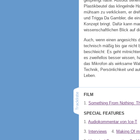
gesprengt hätte. Absolut sehe
Plastikbeutel das klingelnde 
mühsam zu verklickern, er dre
und Trigga Da Gambler, die ei
Konzept bringt. Dafür kann ma
wissenschaftlichen Blick auf d
Auch, wenn einen angesichts de
technisch mäßig bis gar nicht
beschleicht: Es geht mitnichte
es zweifellos besser wissen, 
das Mikrofon als wirksame Waff
Technik, Persönlichkeit und auf 
Leben.
FILM
1.
Something From Nothing: Th
SPECIAL FEATURES
1.
Audiokommentar von Ice-T
3.
Interviews
4.
Making Of mi