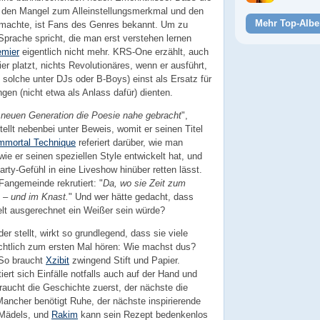
 den Mangel zum Alleinstellungsmerkmal und den
Mehr Top-Albe
 machte, ist Fans des Genres bekannt. Um zu
prache spricht, die man erst verstehen lernen
emier
eigentlich nicht mehr. KRS-One erzählt, auch
r platzt, nichts Revolutionäres, wenn er ausführt,
solche unter DJs oder B-Boys) einst als Ersatz für
gen (nicht etwa als Anlass dafür) dienten.
 neuen Generation die Poesie nahe gebracht
",
ellt nebenbei unter Beweis, womit er seinen Titel
mmortal Technique
referiert darüber, wie man
wie er seinen speziellen Style entwickelt hat, und
arty-Gefühl in eine Liveshow hinüber retten lässt.
Fangemeinde rekrutiert: "
Da, wo sie Zeit zum
 – und im Knast.
" Und wer hätte gedacht, dass
elt ausgerechnet ein Weißer sein würde?
er stellt, wirkt so grundlegend, dass sie viele
chtlich zum ersten Mal hören: Wie machst dus?
 So braucht
Xzibit
zwingend Stift und Papier.
tiert sich Einfälle notfalls auch auf der Hand und
braucht die Geschichte zuerst, der nächste die
Mancher benötigt Ruhe, der nächste inspirierende
 Mädels, und
Rakim
kann sein Rezept bedenkenlos