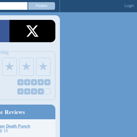
Login
ung
★
★
★
★
★
★
★
★
★
★
★
★
ne Reviews
ger Death Punch
15