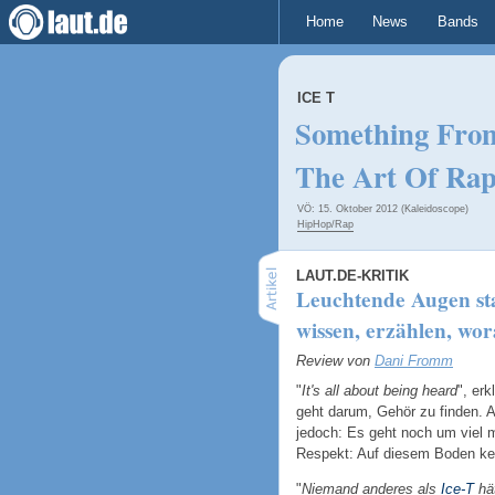
Home
News
Bands
ICE T
Something Fro
The Art Of Ra
VÖ: 15. Oktober 2012 (Kaleidoscope)
HipHop/Rap
LAUT.DE-KRITIK
Leuchtende Augen stat
wissen, erzählen, wo
Review von
Dani Fromm
"
It's all about being heard
", erk
geht darum, Gehör zu finden.
jedoch: Es geht noch um viel m
Respekt: Auf diesem Boden kei
"
Niemand anderes als
Ice-T
hä