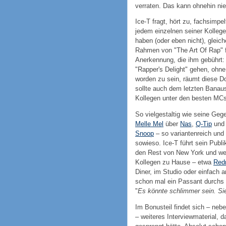
verraten. Das kann ohnehin n
Ice-T fragt, hört zu, fachsimpe
jedem einzelnen seiner Kollege
haben (oder eben nicht), glei
Rahmen von "The Art Of Rap" f
Anerkennung, die ihm gebührt:
"Rapper's Delight" gehen, ohne
worden zu sein, räumt diese D
sollte auch dem letzten Banau
Kollegen unter den besten MCs
So vielgestaltig wie seine Ge
Melle Mel
über
Nas
,
Q-Tip
un
Snoop
– so variantenreich und 
sowieso. Ice-T führt sein Publ
den Rest von New York und weit
Kollegen zu Hause – etwa
Red
Diner, im Studio oder einfach 
schon mal ein Passant durchs 
"
Es könnte schlimmer sein. Si
Im Bonusteil findet sich – ne
– weiteres Interviewmaterial, 