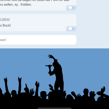
u wollen, ey.. Kiddies.
0
Alarm
Antworten
4 Jahren
so Bock!
0
Alarm
Antworten
Speichern