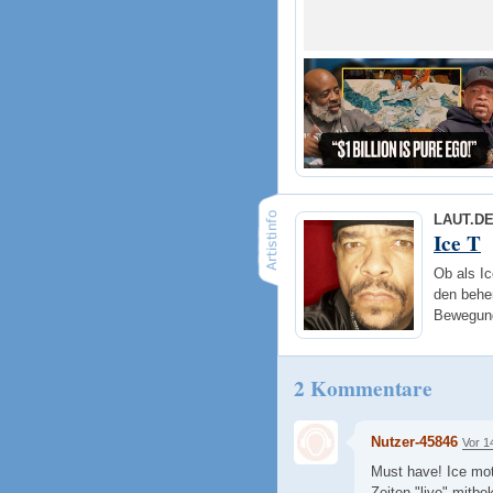
LAUT.D
Ice T
Ob als Ic
den behe
Bewegung
2 Kommentare
Nutzer-45846
Vor 1
Must have! Ice mot
Zeiten "live" mit