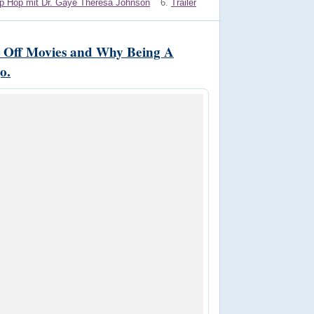
Hip Hop mit Dr. Gaye Theresa Johnson
6.
Trailer
h Off Movies and Why Being A
o.