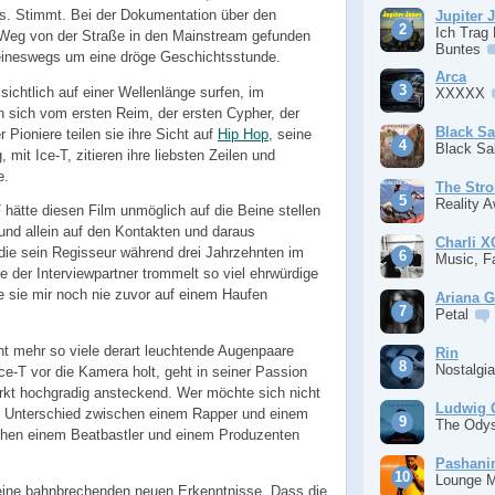
s. Stimmt. Bei der Dokumentation über den
Jupiter 
Ich Trag
n Weg von der Straße in den Mainstream gefunden
Buntes
keineswegs um eine dröge Geschichtsstunde.
Arca
 sichtlich auf einer Wellenlänge surfen, im
XXXXX
n sich vom ersten Reim, der ersten Cypher, der
Black S
r Pioniere teilen sie ihre Sicht auf
Hip Hop
, seine
Black S
mit Ice-T, zitieren ihre liebsten Zeilen und
e.
The Stro
Reality 
 hätte diesen Film unmöglich auf die Beine stellen
 und allein auf den Kontakten und daraus
Charli 
ie sein Regisseur während drei Jahrzehnten im
Music, F
 der Interviewpartner trommelt so viel ehrwürdige
sie mir noch nie zuvor auf einem Haufen
Ariana 
Petal
ht mehr so viele derart leuchtende Augenpaare
Rin
Nostalgi
ce-T vor die Kamera holt, geht in seiner Passion
rkt hochgradig ansteckend. Wer möchte sich nicht
Ludwig 
 Unterschied zwischen einem Rapper und einem
The Ody
hen einem Beatbastler und einem Produzenten
Pashan
Lounge 
 keine bahnbrechenden neuen Erkenntnisse. Dass die