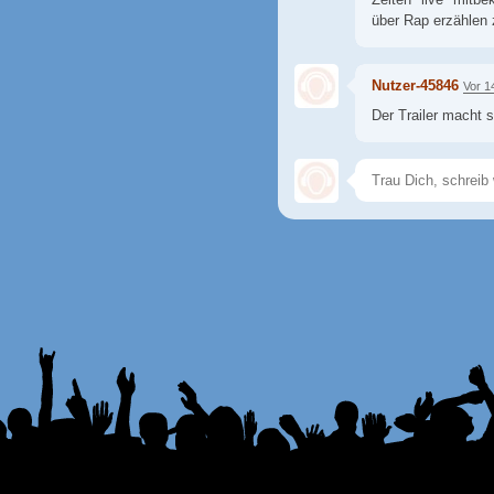
über Rap erzählen z
Nutzer-45846
Vor 1
Der Trailer macht 