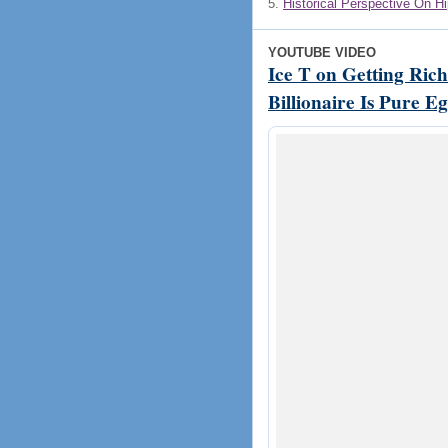
5.
Historical Perspective On 
YOUTUBE VIDEO
Ice T on Getting Ric
Billionaire Is Pure Eg