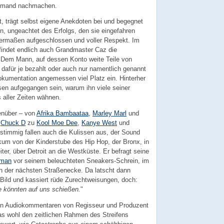
iemand nachmachen.
lt, trägt selbst eigene Anekdoten bei und begegnet
n, ungeachtet des Erfolgs, den sie eingefahren
chermaßen aufgeschlossen und voller Respekt. Im
indet endlich auch Grandmaster Caz die
 Dem Mann, auf dessen Konto weite Teile von
 dafür je bezahlt oder auch nur namentlich genannt
okumentation angemessen viel Platz ein. Hinterher
sen aufgegangen sein, warum ihn viele seiner
 aller Zeiten wähnen.
genüber – von
Afrika Bambaataa
,
Marley Marl
und
d
Chuck D
zu
Kool Moe Dee
,
Kanye West
und
stimmig fallen auch die Kulissen aus, der Sound
ikum von der Kinderstube des Hip Hop, der Bronx, in
er, über Detroit an die Westküste. Er befragt seine
man
vor seinem beleuchteten Sneakers-Schrein, im
an der nächsten Straßenecke. Da latscht dann
Bild und kassiert rüde Zurechtweisungen, doch:
e könnten auf uns schießen.
"
ben Audiokommentaren von Regisseur und Produzent
das wohl den zeitlichen Rahmen des Streifens