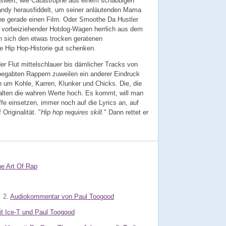
nswert, wie Catastrophe aus einem schäbbigen
Handy herausfiddelt, um seiner anläutenden Mama
he gerade einen Film. Oder Smoothe Da Hustler
n vorbeiziehender Hotdog-Wagen herrlich aus dem
n sich den etwas trocken geratenen
ie Hip Hop-Historie gut schenken.
r Flut mittelschlauer bis dämlicher Tracks von
 begabten Rappern zuweilen ein anderer Eindruck
n um Kohle, Karren, Klunker und Chicks. Die, die
halten die wahren Werte hoch. Es kommt, will man
e einsetzen, immer noch auf die Lyrics an, auf
Originalität. "
Hip hop requires skill.
" Dann rettet er
e Art Of Rap
2.
Audiokommentar von Paul Toogood
t Ice-T und Paul Toogood