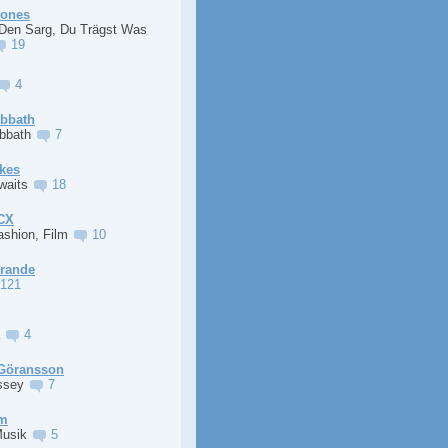
Jones
 Den Sarg, Du Trägst Was
19
4
abbath
abbath
7
kes
Awaits
18
XCX
ashion, Film
10
Grande
121
a
4
Göransson
ssey
7
im
Musik
5