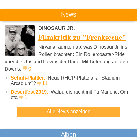
Das könnte Dich auch interessieren:
News
DINOSAUR JR.
Filmkritik zu "Freakscene"
Nirvana räumten ab, was Dinosaur Jr. ins
Rollen brachten: Ein Rollercoaster-Ride
über die Ups and Downs der Band. Mit Betonung auf den
Blixa Bargeld
Helge
Nick Cav
Schneider
Downs.
0
Schuh-Plattler:
Neue RHCP-Platte à la "Stadium
Arcadium"?
11
Desertfest 2019:
Walpurgisnacht mit Fu Manchu, Om
etc.
1
Alle News anzeigen
Alben