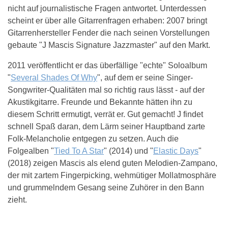
nicht auf journalistische Fragen antwortet. Unterdessen
scheint er über alle Gitarrenfragen erhaben: 2007 bringt
Gitarrenhersteller Fender die nach seinen Vorstellungen
gebaute "J Mascis Signature Jazzmaster" auf den Markt.
2011 veröffentlicht er das überfällige "echte" Soloalbum
"
Several Shades Of Why
", auf dem er seine Singer-
Songwriter-Qualitäten mal so richtig raus lässt - auf der
Akustikgitarre. Freunde und Bekannte hätten ihn zu
diesem Schritt ermutigt, verrät er. Gut gemacht! J findet
schnell Spaß daran, dem Lärm seiner Hauptband zarte
Folk-Melancholie entgegen zu setzen. Auch die
Folgealben "
Tied To A Star
" (2014) und "
Elastic Days
"
(2018) zeigen Mascis als elend guten Melodien-Zampano,
der mit zartem Fingerpicking, wehmütiger Mollatmosphäre
und grummelndem Gesang seine Zuhörer in den Bann
zieht.