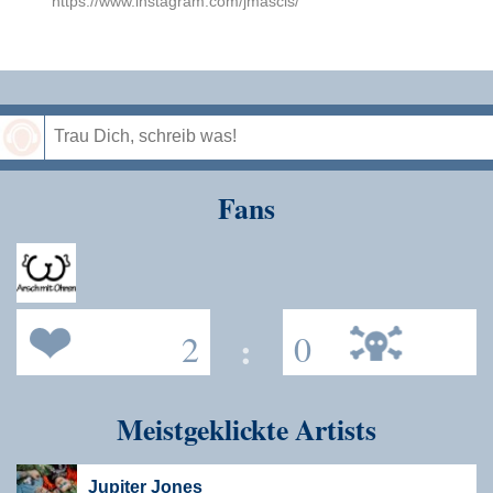
https://www.instagram.com/jmascis/
Speichern
Fans
2
:
0
Meistgeklickte Artists
Jupiter Jones