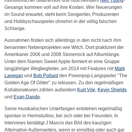
monolithischer Gitarrensoli und nuschelndem
Neil Young
-
Gesangs kommen voll auf ihre Kosten. Wer Neuerungen
im Sound erwartet, steht beim Songwriter, Produzenten
und Hobbyschauspieler ohnehin in der völlig falschen
Schlange.
Ausnahmen finden sich allerdings in den nicht nach ihm
benannten Nebenprojekten wie Witch. Dort praktiziert der
Amerikaner 2006 und 2008 Stonerrock auf Albumlänge.
Unter dem Namen Sweet Apple formiert er eine Gruppe
langjähriger Wegbegleiter, um 2014 mit Features mit
Mark
Lanegan
und
Bob Pollard
den Powerpop-Langspieler "The
Golden Age Of Glitter" zu releasen. Zu den regelmäßigen
Kollaborateuren zählen außerdem
Kurt Vile
,
Kevin Shields
und
Evan Dando
.
Seine musikalischen Unterfangen entstehen regelmäßig
spontan in Heimstudios, bei sich oder bei Freunden. In
Interviews bestätigt J Mascis das Bild des kauzigen
Alternative-Außenseiters, wenn er einsilbig oder auch gar