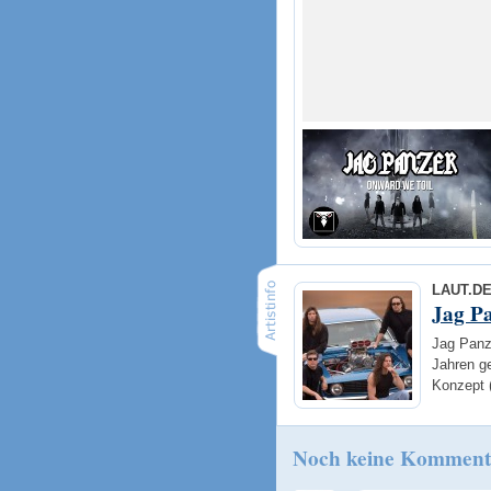
LAUT.D
Jag P
Jag Panze
Jahren ge
Konzept 
Noch keine Komment