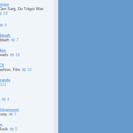
Jones
 Den Sarg, Du Trägst Was
19
4
abbath
abbath
7
kes
Awaits
18
XCX
ashion, Film
10
Grande
121
a
4
Göransson
ssey
7
im
Musik
5