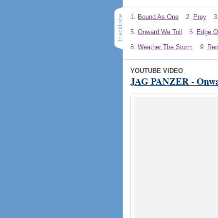
1.
Bound As One
2.
Prey
3
5.
Onward We Toil
6.
Edge Of
8.
Weather The Storm
9.
Ren
YOUTUBE VIDEO
JAG PANZER - Onward