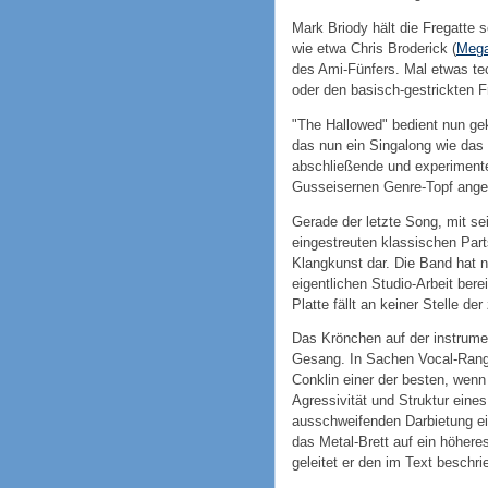
Mark Briody hält die Fregatte 
wie etwa Chris Broderick (
Mega
des Ami-Fünfers. Mal etwas te
oder den basisch-gestrickten F
"The Hallowed" bedient nun ge
das nun ein Singalong wie das 
abschließende und experimente
Gusseisernen Genre-Topf anger
Gerade der letzte Song, mit s
eingestreuten klassischen Part
Klangkunst dar. Die Band hat n
eigentlichen Studio-Arbeit ber
Platte fällt an keiner Stelle d
Das Krönchen auf der instrumen
Gesang. In Sachen Vocal-Rang
Conklin einer der besten, wenn
Agressivität und Struktur eine
ausschweifenden Darbietung e
das Metal-Brett auf ein höhere
geleitet er den im Text besch