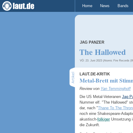
Home
News
Bands
JAG PANZER
The Hallowed
VÖ: 23. Juni 2023 (Atomic Fire Records (W
LAUT.DE-KRITIK
Metal-Brett mit Stim
Review von
Yan Temminghoff
Die US Metal-Veteranen
Jag P
Nummer elf. "The Hallowed" st
dar, nach "
Thane To The Thron
noch eine Shakespeare-Adapti
akustisch-
folkiger
Umsetzung in
die Zukunft.