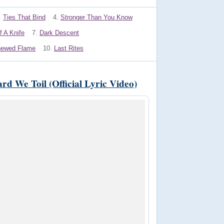
.
Ties That Bind
4.
Stronger Than You Know
 A Knife
7.
Dark Descent
ewed Flame
10.
Last Rites
 We Toil (Official Lyric Video)