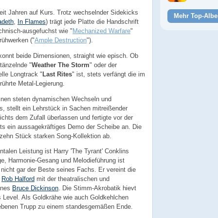
seit Jahren auf Kurs. Trotz wechselnder Sidekicks
Mehr Top-Albe
deth
,
In Flames
) trägt jede Platte die Handschrift
chnisch-ausgefuchst wie "
Mechanized Warfare
"
rühwerken ("
Ample Destruction
").
konnt beide Dimensionen, straight wie episch. Ob
tänzelnde "
Weather The Storm
" oder der
lle Longtrack "
Last Rites
" ist, stets verfängt die im
ührte Metal-Legierung.
einen steten dynamischen Wechseln und
s, stellt ein Lehrstück in Sachen mitreißender
ichts dem Zufall überlassen und fertigte vor der
eits ein aussagekräftiges Demo der Scheibe an. Die
er zehn Stück starken Song-Kollektion ab.
talen Leistung ist Harry 'The Tyrant' Conklins
e, Harmonie-Gesang und Melodieführung ist
 nicht gar der Beste seines Fachs. Er vereint die
s
Rob Halford
mit der theatralischen und
ines
Bruce Dickinson
. Die Stimm-Akrobatik hievt
s Level. Als Goldkrähe wie auch Goldkehlchen
riebenen Trupp zu einem standesgemäßen Ende.