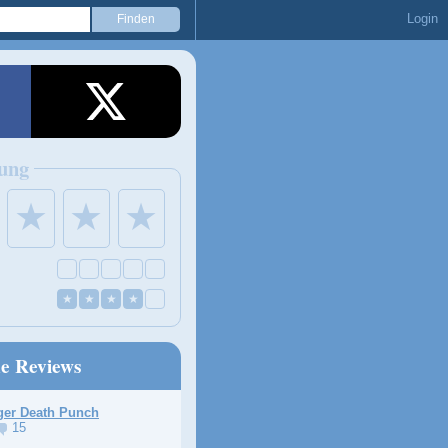
Login
ung
★
★
★
★
★
★
★
ne Reviews
ger Death Punch
15