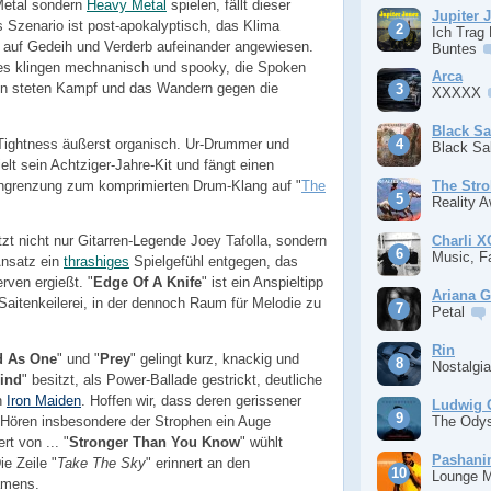
Metal sondern
Heavy Metal
spielen, fällt dieser
Jupiter 
 Szenario ist post-apokalyptisch, das Klima
Ich Trag
 auf Gedeih und Verderb aufeinander angewiesen.
Buntes
s klingen mechnanisch und spooky, die Spoken
Arca
en steten Kampf und das Wandern gegen die
XXXXX
Black S
r Tightness äußerst organisch. Ur-Drummer und
Black S
ielt sein Achtziger-Jahre-Kit und fängt einen
Angrenzung zum komprimierten Drum-Klang auf "
The
The Stro
Reality 
Charli 
tzt nicht nur Gitarren-Legende Joey Tafolla, sondern
Music, F
nsatz ein
thrashiges
Spielgefühl entgegen, das
erven ergießt. "
Edge Of A Knife
" ist ein Anspieltipp
Ariana 
e Saitenkeilerei, in der dennoch Raum für Melodie zu
Petal
Rin
 As One
" und "
Prey
" gelingt kurz, knackig und
Nostalgi
Bind
" besitzt, als Power-Ballade gestrickt, deutliche
n
Iron Maiden
. Hoffen wir, dass deren gerissener
Ludwig 
The Ody
ören insbesondere der Strophen ein Auge
rt von ... "
Stronger Than You Know
" wühlt
Pashan
ie Zeile "
Take The Sky
" erinnert an den
Lounge 
amens.