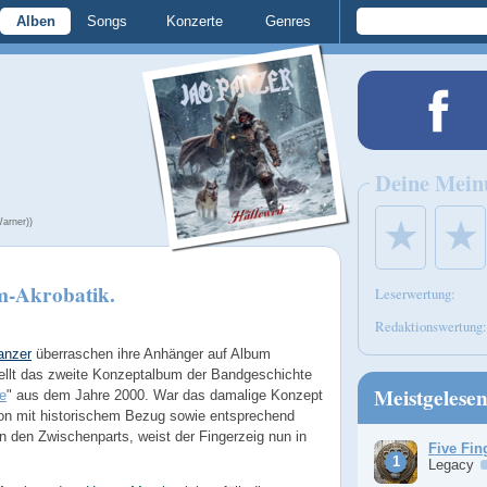
Alben
Songs
Konzerte
Genres
Deine Mein
★
★
arner))
m-Akrobatik.
Leserwertung:
Redaktionswertung:
anzer
überraschen ihre Anhänger auf Album
ellt das zweite Konzeptalbum der Bandgeschichte
Meistgelese
e
" aus dem Jahre 2000. War das damalige Konzept
on mit historischem Bezug sowie entsprechend
 den Zwischenparts, weist der Fingerzeig nun in
Five Fin
Legacy