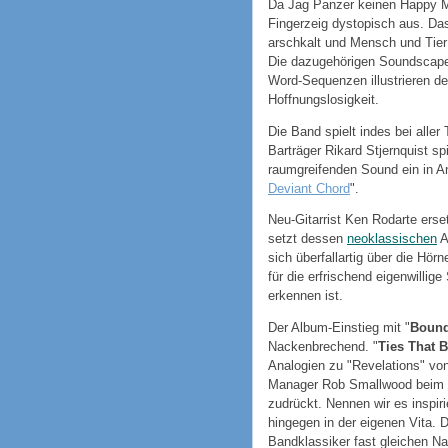
Da Jag Panzer keinen Happy 
Fingerzeig dystopisch aus. Das
arschkalt und Mensch und Tier
Die dazugehörigen Soundscape
Word-Sequenzen illustrieren d
Hoffnungslosigkeit.
Die Band spielt indes bei alle
Barträger Rikard Stjernquist sp
raumgreifenden Sound ein in 
Deviant Chord
".
Neu-Gitarrist Ken Rodarte erse
setzt dessen
neoklassischen
A
sich überfallartig über die Hörn
für die erfrischend eigenwillig
erkennen ist.
Der Album-Einstieg mit "
Bound
Nackenbrechend. "
Ties That 
Analogien zu "Revelations" vo
Manager Rob Smallwood beim H
zudrückt. Nennen wir es inspirie
hingegen in der eigenen Vita. D
Bandklassiker fast gleichen N