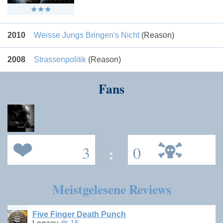
2010
Weisse Jungs Bringen's Nicht
(Reason)
2008
Strassenpolitik
(Reason)
Fans
3
:
0
Meistgelesene Reviews
Five Finger Death Punch