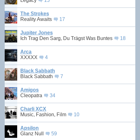
Legacy
15
The Strokes
Reality Awaits
17
Jupiter Jones
Ich Trag Den Sarg, Du Trägst Was Buntes
18
Arca
XXXXX
4
Black Sabbath
Black Sabbath
7
Amigos
Cleopatra
34
Charli XCX
Music, Fashion, Film
10
Apsilon
Glanz Null
59