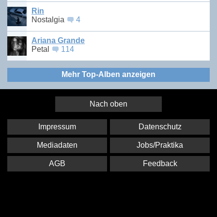
Rin
Nostalgia
4
Ariana Grande
Petal
114
Mehr Top-Alben anzeigen
Nach oben
Impressum
Datenschutz
Mediadaten
Jobs/Praktika
AGB
Feedback