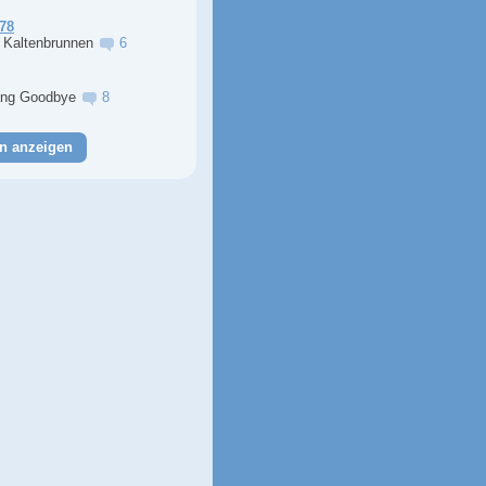
78
r Kaltenbrunnen
6
ng Goodbye
8
n anzeigen