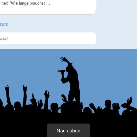
liner: "Wie lange brauchst …
are
Speichern
Nach oben