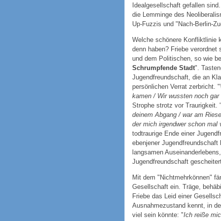
Idealgesellschaft gefallen sind.
die Lemminge des Neoliberalis
Up-Fuzzis und "Nach-Berlin-Z
Welche schönere Konfliktlinie
denn haben? Friebe verordnet 
und dem Politischen, so wie be
Schrumpfende Stadt
". Tasten
Jugendfreundschaft, die an K
persönlichen Verrat zerbricht. "
kamen / Wir wussten noch gar 
Strophe strotz vor Traurigkeit. 
deinem Abgang / war am Riesen
der mich irgendwer schon mal v
todtraurige Ende einer Jugend
ebenjener Jugendfreundschaft k
langsamen Auseinanderlebens, il
Jugendfreundschaft gescheitert
Mit dem "Nichtmehrkönnen" fän
Gesellschaft ein. Träge, behäb
Friebe das Leid einer Gesellsch
Ausnahmezustand kennt, in der
viel sein könnte: "
Ich reiße m