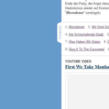
Ende der Party, der Angst davo
Hedonismus wieder auf Kosten
"
Microdoser
" rumtingeln.
1.
Microdoser
2.
Wir Sind Sc
4.
Die Schrumpfende Stadt
5
7.
Was Haben Wir Getan
8.
9.
Sing It To The Converted
YOUTUBE VIDEO
First We Take Manha