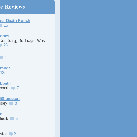
ne Reviews
ger Death Punch
15
Jones
 Den Sarg, Du Trägst Was
26
4
Grande
125
abbath
abbath
7
Göransson
ssey
8
im
Musik
5
lstar
3