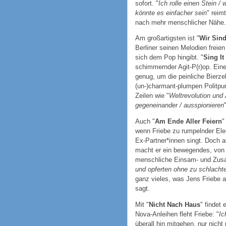
sofort. "
Ich rolle einen Stein /
könnte es einfacher sein
" reim
nach mehr menschlicher Nähe.
Am großartigsten ist "
Wir Sin
Berliner seinen Melodien freie
sich dem Pop hingibt. "
Sing It
schimmernder Agit-P(r)op. Ein
genug, um die peinliche Bierze
(un-)charmant-plumpen Politpu
Zeilen wie "
Weltrevolution und 
gegeneinander / ausspionieren
Auch "
Am Ende Aller Feiern
"
wenn Friebe zu rumpelnder Ele
Ex-Partner*innen singt. Doch a
macht er ein bewegendes, von 
menschliche Einsam- und Zusa
und opferten ohne zu schlacht
ganz vieles, was Jens Friebe a
sagt.
Mit "
Nicht Nach Haus
" findet
Nova-Anleihen fleht Friebe: "
Ic
überall hin mitgehen, nur nich