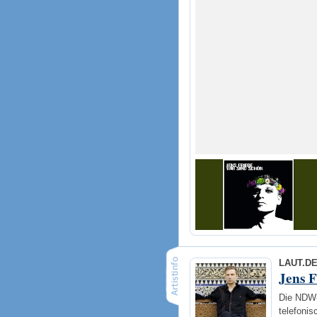
LAUT.D
Jens F
Die NDW-
telefonis