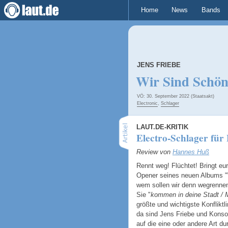
Home
News
Bands
JENS FRIEBE
Wir Sind Schö
VÖ: 30. September 2022 (Staatsakt)
Electronic
,
Schlager
LAUT.DE-KRITIK
Electro-Schlager für
Review von
Hannes Huß
Rennt weg! Flüchtet! Bringt eur
Opener seines neuen Albums "
wem sollen wir denn wegrennen
Sie "
kommen in deine Stadt / M
größte und wichtigste Konfliktli
da sind Jens Friebe und Konso
auf die eine oder andere Art d