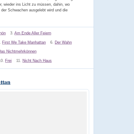
r, wieder ins Licht zu müssen, dahin, wo
 der Schwachen ausgelebt wird und die
hön
3.
Am Ende Aller Feiern
.
First We Take Manhattan
6.
Der Wahn
Das Nichtmehrkönnen
10.
Frei
11.
Nicht Nach Haus
ttan