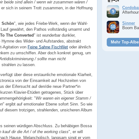
 wir beide sind allein / wenn wir zusammen wären /
Cordoba
t er sich in seinem Trott zusammen, in der Hoffnung
Afterhou
Sinner
d Schön
", wie jedes Friebe-Werk, wenn der Wahl-
Boom Ba
n Lauf gewährt, den Pathos vollständig umarmt und
 To The Converted
" ist wunderbar dunkler,
e Hymne des Wider- und Aufstandes, abstrakt
Mehr Top-Albe
lt-Agitation von
Feine Sahne Fischfilet
oder ähnlich
nkern zu umschiffen. Aber doch konkret genug, um
Antidiskriminierung / sollte man nicht
" strahlen zu lassen.
 verfügt über diese erstaunliche emotionale Klarheit,
ctronica von der Einsamkeit auf Hochzeiten von
us der Eifersucht auf den/die neue Partner*in
kurzen Klavier-Etüden getragenes, Stück über
mmengehörigkeit: "
Wir waren ein eigener Stamm /
en
" ergibt auf emotionaler Ebene sofort Sinn. So wie
uf diesem trotzigen, strahlenden, unsicheren Album
 es seinen würdigen Abschluss. Zu behäbigen Bossa
h kauf dir die Art / of the working class
", er will
t nach Hause. Melancholisch, langsam singt er vom