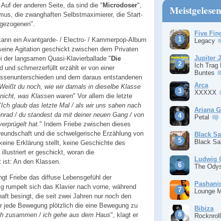
 Auf der anderen Seite, da sind die "
Microdoser
",
Meistgelese
mus, die zwanghaften Selbstmaximierer, die Start-
ugezogenen".
Five Fin
 kann ein Avantgarde- / Electro- / Kammerpop-Album
Legacy
seine Agitation geschickt zwischen dem Privaten
Jupiter 
i der langsamen Quasi-Klavierballade "
Die
Ich Trag
d und schmerzerfüllt erzählt er von einer
Buntes
lassenunterschieden und dem daraus entstandenen
Arca
Weißt du noch, wie wir damals in dieselbe Klasse
XXXXX
nicht, was Klassen waren
" Vor allem die letzte
"
Ich glaub das letzte Mal / als wir uns sahen nach
Ariana 
rad / du standest da mit deiner neuen Gang / von
Petal
erprügelt hat.
" Indem Friebe zwischen dieses
freundschaft und die schwelgerische Erzählung von
Black S
Black S
eine Erklärung stellt, keine Geschichte des
lustriert er geschickt, woran die
Ludwig 
 ist: An den Klassen.
The Ody
gt Friebe das diffuse Lebensgefühl der
Pashan
ig rumpelt sich das Klavier nach vorne, während
Lounge 
aft besingt, die seit zwei Jahren nur noch den
 jede Bewegung plötzlich die eine Bewegung zu
Bibiza
ich zusammen / ich gehe aus dem Haus
", klagt er
Rocknrol