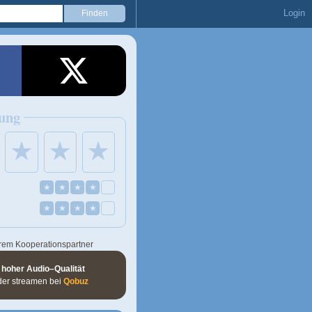
Login
ung
★
★
★
★
★
★
★
★
★
★
★
rem Kooperationspartner
 hoher Audio–Qualität
der streamen bei
Qobuz