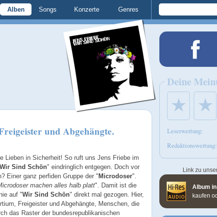
Alben
Songs
Konzerte
Genres
n
Deine Mein
★
★
 Freigeister und Abgehängte.
Leserwertung:
Redaktionswertung:
e Lieben in Sicherheit! So ruft uns Jens Friebe im
Wir Sind Schön
" eindringlich entgegen. Doch vor
Link zu unse
? Einer ganz perfiden Gruppe der "
Microdoser
".
icrodoser machen alles halb platt
". Damit ist die
Album in
nie auf "
Wir Sind Schön
" direkt mal gezogen. Hier,
kaufen o
rtium, Freigeister und Abgehängte, Menschen, die
urch das Raster der bundesrepublikanischen